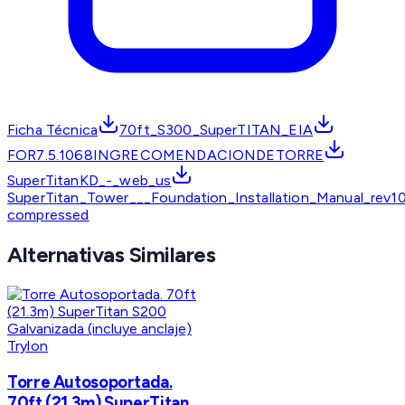
Ficha Técnica
70ft_S300_SuperTITAN_EIA
FOR7.5.1068INGRECOMENDACIONDETORRE
SuperTitanKD_-_web_us
SuperTitan_Tower___Foundation_Installation_Manual_rev1
compressed
Alternativas Similares
Trylon
Torre Autosoportada.
70ft (21.3m) SuperTitan