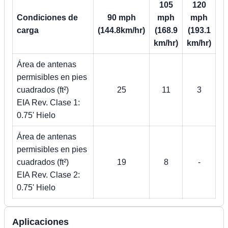
105
120
Condiciones de
90 mph
mph
mph
carga
(144.8km/hr)
(168.9
(193.1
km/hr)
km/hr)
Área de antenas
permisibles en pies
cuadrados (ft²)
25
11
3
EIA Rev. Clase 1:
0.75' Hielo
Área de antenas
permisibles en pies
cuadrados (ft²)
19
8
-
EIA Rev. Clase 2:
0.75' Hielo
Aplicaciones