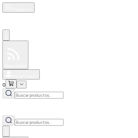
Productos
0
Especiales
Newsfeed
0
Iniciar Sesión
0
0