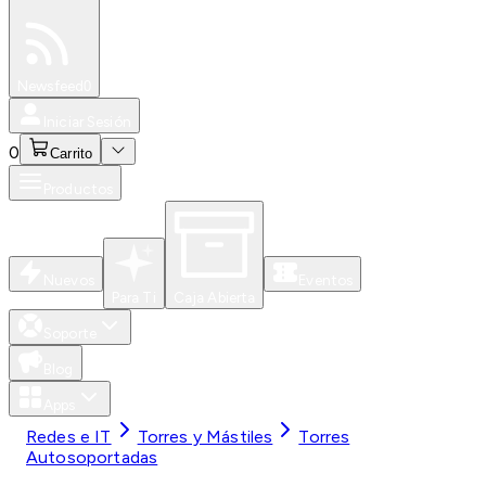
Especiales
Newsfeed
0
Iniciar Sesión
0
Carrito
Productos
Nuevos
Eventos
Para Ti
Caja Abierta
Soporte
Blog
Apps
Redes e IT
Torres y Mástiles
Torres
Autosoportadas