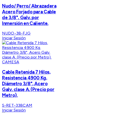
Nudo/ Perro/ Abrazadera
Acero Forjado para Cable
de 3/8", Galv. por
Inmersión en Caliente.
NUDO-38-FJG
Iniciar Sesión
CAMESA
Cable Retenida 7 Hilos,
Resistencia 4900 Kg.
Diámetro 3/8", Acero
Galv. clase A. (Precio por
Metro).
S-RET-338CAM
Iniciar Sesión