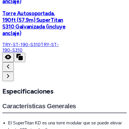
anclaje)
Torre Autosoportada.
190ft (57.9m) SuperTitan
S310 Galvanizada (incluye
anclaje)
TRY-ST-190-S310
TRY-ST-
190-S310
Especificaciones
Características Generales
El SuperTitan KD es una torre modular que se puede elevar