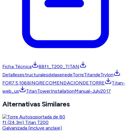
Ficha Técnica
88ft_T200_TITAN
DetallesestructuralesdelaseriedeTorreTitandeTrylon
FOR7.5.1068INGRECOMENDACIONDETORRE
Titan-
web_us
TitanTowerInstallationManual-July2017
Alternativas Similares