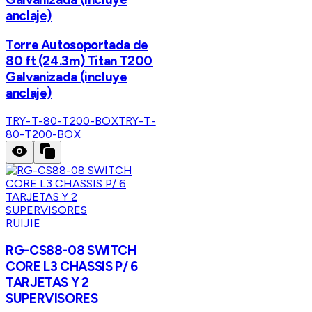
anclaje)
Torre Autosoportada de
80 ft (24.3m) Titan T200
Galvanizada (incluye
anclaje)
TRY-T-80-T200-BOX
TRY-T-
80-T200-BOX
RUIJIE
RG-CS88-08 SWITCH
CORE L3 CHASSIS P/ 6
TARJETAS Y 2
SUPERVISORES