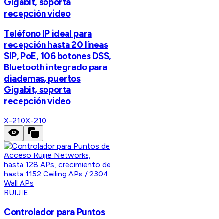
Gigabit, soporta
recepción video
Teléfono IP ideal para
recepción hasta 20 líneas
SIP, PoE, 106 botones DSS,
Bluetooth integrado para
diademas, puertos
Gigabit, soporta
recepción video
X-210
X-210
RUIJIE
Controlador para Puntos