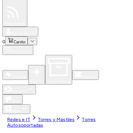
Especiales
Newsfeed
0
Iniciar Sesión
0
Carrito
Productos
Nuevos
Eventos
Para Ti
Caja Abierta
Soporte
Blog
Apps
Redes e IT
Torres y Mástiles
Torres
Autosoportadas