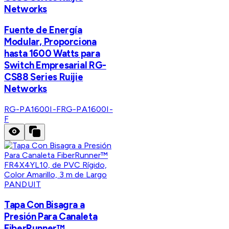
Networks
Fuente de Energía
Modular, Proporciona
hasta 1600 Watts para
Switch Empresarial RG-
CS88 Series Ruijie
Networks
RG-PA1600I-F
RG-PA1600I-
F
PANDUIT
Tapa Con Bisagra a
Presión Para Canaleta
FiberRunner™