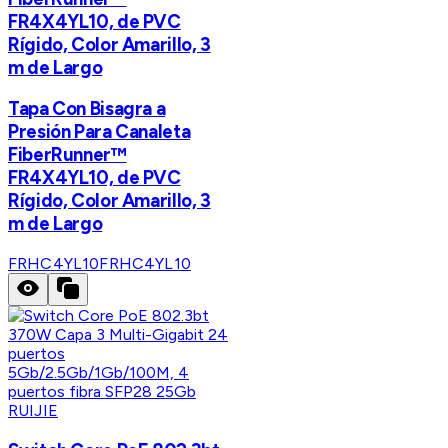
FR4X4YL10, de PVC
Rígido, Color Amarillo, 3
m de Largo
Tapa Con Bisagra a
Presión Para Canaleta
FiberRunner™
FR4X4YL10, de PVC
Rígido, Color Amarillo, 3
m de Largo
FRHC4YL10
FRHC4YL10
RUIJIE