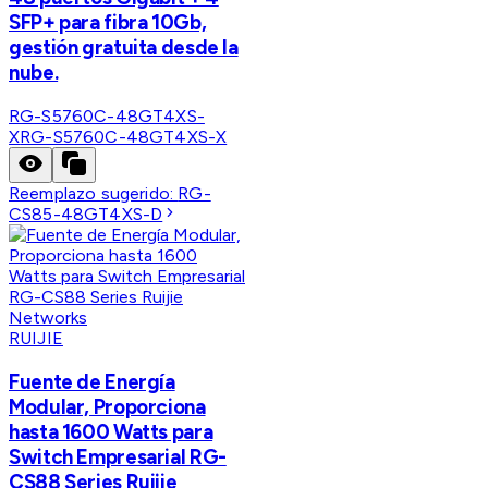
SFP+ para fibra 10Gb,
gestión gratuita desde la
nube.
RG-S5760C-48GT4XS-
X
RG-S5760C-48GT4XS-X
Reemplazo sugerido:
RG-
CS85-48GT4XS-D
RUIJIE
Fuente de Energía
Modular, Proporciona
hasta 1600 Watts para
Switch Empresarial RG-
CS88 Series Ruijie