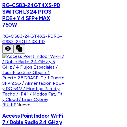
RG-CS83-24GT4XS-PD
SWITCH L3 24 PTOS
POE+ Y 4 SFP+ MAX
750W
RG-CS83-24GT4XS-PD
RG-
CS83-24GT4XS-PD
RUIJIE
Nuevo
Access Point Indoor Wi-Fi
7 / Doble Radio 2.4 GHz y