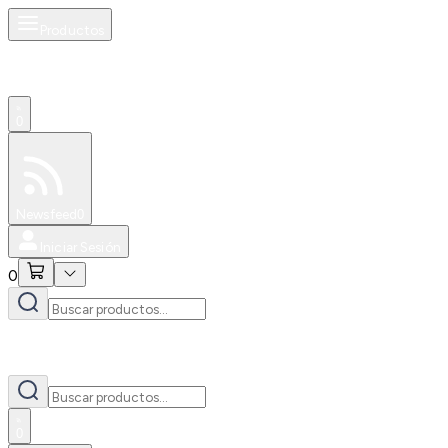
Productos
0
Especiales
Newsfeed
0
Iniciar Sesión
0
0