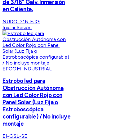
de 3/16" Galv. Inmersión
en Caliente.
NUDO-316-FJG
Iniciar Sesión
EPCOM INDUSTRIAL
Estrobo led para
Obstrucción Autónoma
con Led Color Rojo con
Panel Solar (Luz Fija o
Estroboscópica
configurable) / No incluye
montaje
EI-GSL-SE