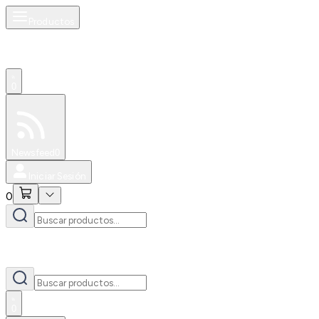
Productos
0
Especiales
Newsfeed
0
Iniciar Sesión
0
0