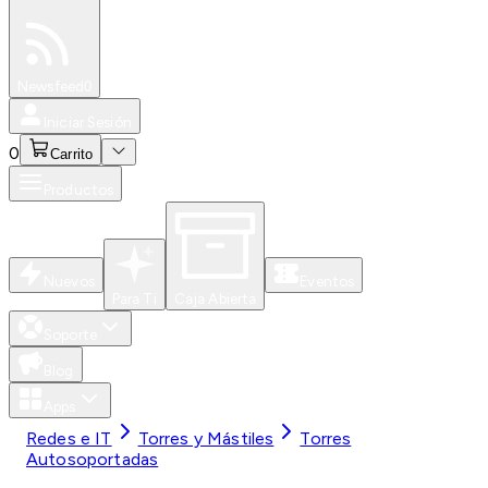
Especiales
Newsfeed
0
Iniciar Sesión
0
Carrito
Productos
Nuevos
Eventos
Para Ti
Caja Abierta
Soporte
Blog
Apps
Redes e IT
Torres y Mástiles
Torres
Autosoportadas