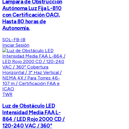
Lampara de Obstrucción
Autónoma Luz Fija L-810
con Certificación OACI,
Hasta 80 horas de
Autonomía.
SOL-FB-IB
Iniciar Sesión
TWR
Luz de Obstáculo LED
Intensidad Media FAA L-
864 / LED Rojo 2000 CD /
120-240 VAC / 360°