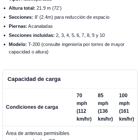
Altura total:
21.9 m (72')
Secciones:
8' (2.4m) para reducción de espacio
Piernas:
Acanaladas
Secciones incluidas:
2, 3, 4, 5, 6, 7, 8, 9 y 10
Modelo:
T-200 (consulte ingeniería por torres de mayor
capacidad o altura)
Capacidad de carga
70
85
100
mph
mph
mph
Condiciones de carga
(112
(136
(161
km/hr)
km/hr)
km/hr)
Área de antenas permisibles