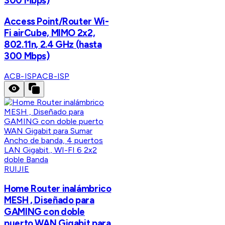
300 Mbps)
Access Point/Router Wi-
Fi airCube, MIMO 2x2,
802.11n, 2.4 GHz (hasta
300 Mbps)
ACB-ISP
ACB-ISP
RUIJIE
Home Router inalámbrico
MESH , Diseñado para
GAMING con doble
puerto WAN Gigabit para