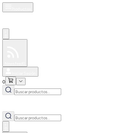
Productos
0
Especiales
Newsfeed
0
Iniciar Sesión
0
0