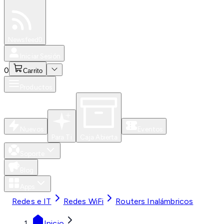
Especiales
Newsfeed
0
Iniciar Sesión
0
Carrito
Productos
Nuevos
Eventos
Para Ti
Caja Abierta
Soporte
Blog
Apps
Redes e IT
Redes WiFi
Routers Inalámbricos
Inicio