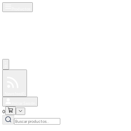
Productos
0
Especiales
Newsfeed
0
Iniciar Sesión
0