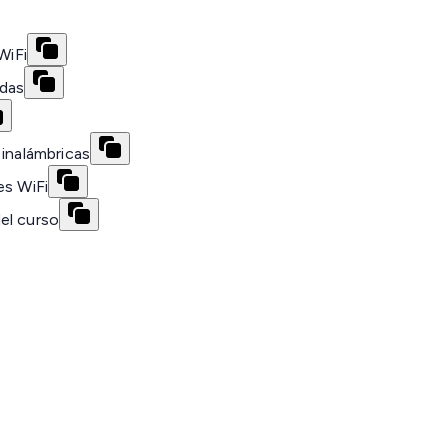
WiFi
adas
 inalámbricas
es WiFi
el curso