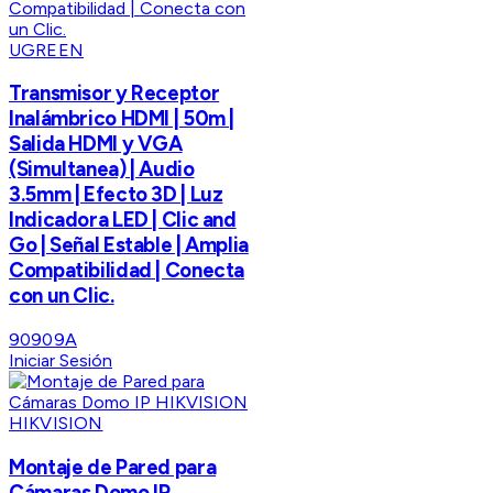
UGREEN
Transmisor y Receptor
Inalámbrico HDMI | 50m |
Salida HDMI y VGA
(Simultanea) | Audio
3.5mm | Efecto 3D | Luz
Indicadora LED | Clic and
Go | Señal Estable | Amplia
Compatibilidad | Conecta
con un Clic.
90909A
Iniciar Sesión
HIKVISION
Montaje de Pared para
Cámaras Domo IP