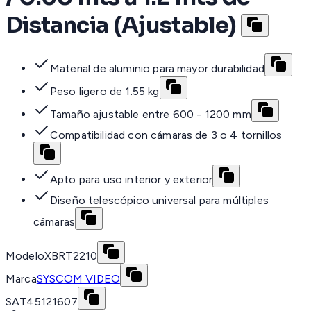
Distancia (Ajustable)
Material de aluminio para mayor durabilidad
Peso ligero de 1.55 kg
Tamaño ajustable entre 600 - 1200 mm
Compatibilidad con cámaras de 3 o 4 tornillos
Apto para uso interior y exterior
Diseño telescópico universal para múltiples
cámaras
Modelo
XBRT2210
Marca
SYSCOM VIDEO
SAT
45121607