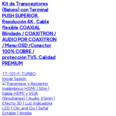
Kit de Transceptores
(Baluns) con Terminal
PUSH SUPERIOR,
Resolución 4K , Cable
flexible COAXIAL
Blindado / COAXITRON /
AUDIO POR COAXITRON
/ Menu OSD /Conector
100% COBRE /
protección TVS, Calidad
PREMIUM
TT-101-F-TURBO
Iniciar Sesión