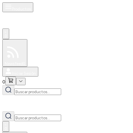
Productos
0
Especiales
Newsfeed
0
Iniciar Sesión
0
0