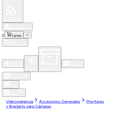
Especiales
Newsfeed
0
Iniciar Sesión
0
Carrito
Productos
Nuevos
Eventos
Para Ti
Caja Abierta
Soporte
Blog
Apps
Videovigilancia
Accesorios Generales
Montajes
y Brackets para Cámaras