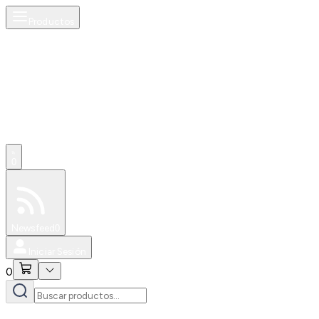
Productos
0
Especiales
Newsfeed
0
Iniciar Sesión
0