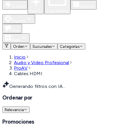
Nuevos
Eventos
Para Ti
Caja Abierta
Soporte
Blog
Apps
Orden
Sucursales
Categorías
Inicio
Audio y Video Profesional
ProAV
Cables HDMI
Generando filtros con IA...
Ordenar por
Relevancia
Promociones