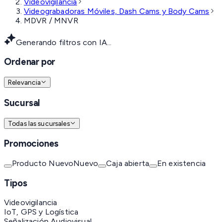
Videovigilancia
Videograbadoras Móviles, Dash Cams y Body Cams
MDVR / MNVR
Generando filtros con IA...
Ordenar por
Relevancia
Sucursal
Todas las sucursales
Promociones
Producto Nuevo
Nuevo
Caja abierta
En existencia
Tipos
Videovigilancia
IoT, GPS y Logística
Señalización Audiovisual