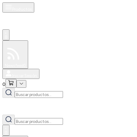
Productos
0
Especiales
Newsfeed
0
Iniciar Sesión
0
0