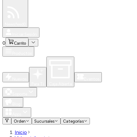
Especiales
Newsfeed
0
Iniciar Sesión
0
Carrito
Productos
Nuevos
Eventos
Para Ti
Caja Abierta
Soporte
Blog
Apps
Orden
Sucursales
Categorías
Inicio