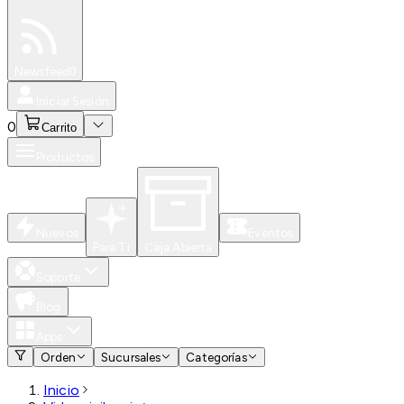
Especiales
Newsfeed
0
Iniciar Sesión
0
Carrito
Productos
Nuevos
Eventos
Para Ti
Caja Abierta
Soporte
Blog
Apps
Orden
Sucursales
Categorías
Inicio