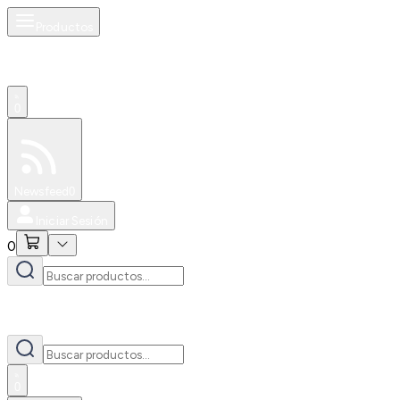
Productos
0
Especiales
Newsfeed
0
Iniciar Sesión
0
0