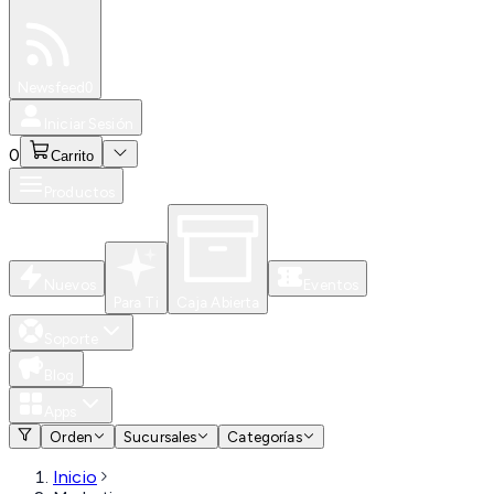
Especiales
Newsfeed
0
Iniciar Sesión
0
Carrito
Productos
Nuevos
Eventos
Para Ti
Caja Abierta
Soporte
Blog
Apps
Orden
Sucursales
Categorías
Inicio