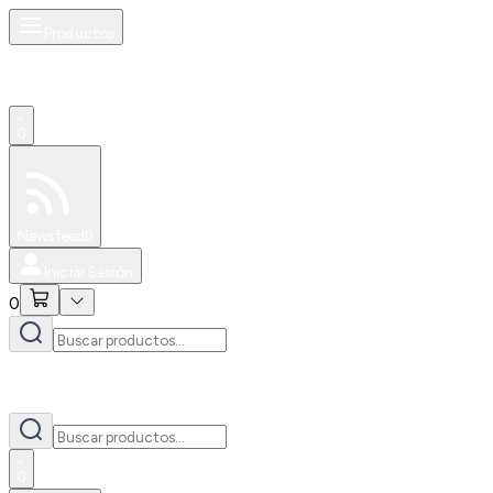
Productos
0
Especiales
Newsfeed
0
Iniciar Sesión
0
0