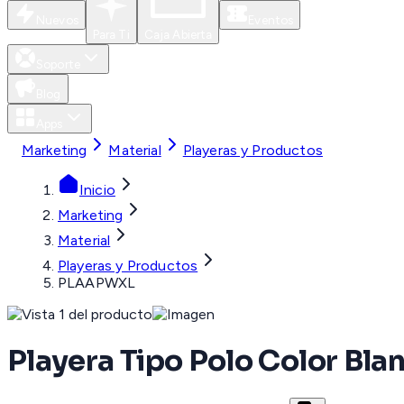
Nuevos
Eventos
Para Ti
Caja Abierta
Soporte
Blog
Apps
Marketing
Material
Playeras y Productos
Inicio
Marketing
Material
Playeras y Productos
PLAAPWXL
Playera Tipo Polo Color B