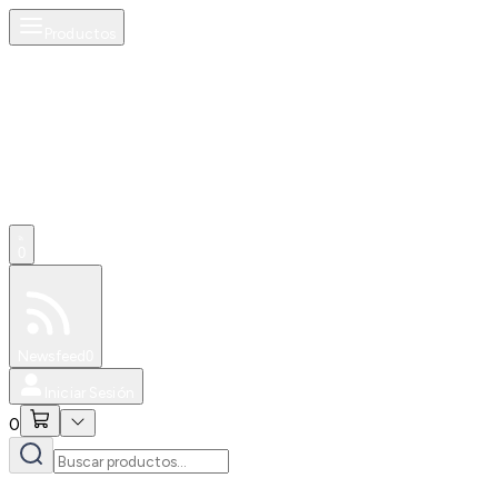
Productos
0
Especiales
Newsfeed
0
Iniciar Sesión
0