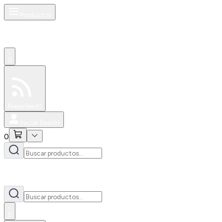
Productos
0
Especiales
Newsfeed
0
Iniciar Sesión
0
0