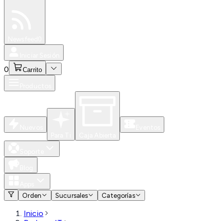
Especiales
Newsfeed
0
Iniciar Sesión
0
Carrito
Productos
Nuevos
Eventos
Para Ti
Caja Abierta
Soporte
Blog
Apps
Orden
Sucursales
Categorías
Inicio