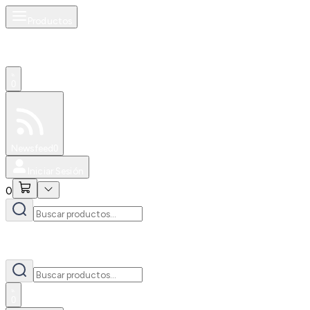
Productos
0
Especiales
Newsfeed
0
Iniciar Sesión
0
0