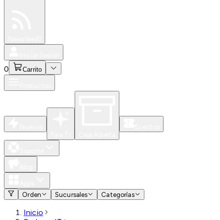
Especiales
Newsfeed
0
Iniciar Sesión
0
Carrito
Productos
Nuevos
Eventos
Para Ti
Caja Abierta
Soporte
Blog
Apps
Orden
Sucursales
Categorías
Inicio