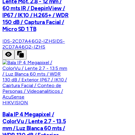
Lente Mot. 2.8 - 12 mm /
60 mts IR / DeepinView /
IP67 / IK10 / H.265+ / WDR
150 dB / Captura Facial /
Micro SD 1 TB
IDS-2CD7A46G2-IZHS
IDS-
2CD7A46G2-IZHS
HIKVISION
Bala IP 4 Megapixel /
ColorVu / Lente 2.7 - 13.5
mm / Luz Blanca 60 mts /