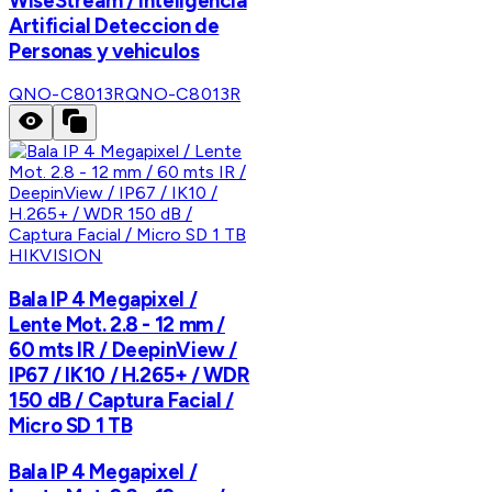
WiseStream / Inteligencia
Artificial Deteccion de
Personas y vehiculos
QNO-C8013R
QNO-C8013R
HIKVISION
Bala IP 4 Megapixel /
Lente Mot. 2.8 - 12 mm /
60 mts IR / DeepinView /
IP67 / IK10 / H.265+ / WDR
150 dB / Captura Facial /
Micro SD 1 TB
Bala IP 4 Megapixel /