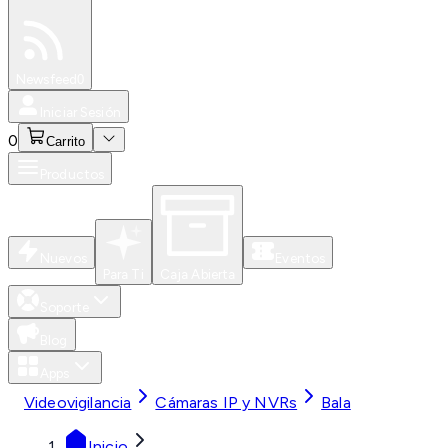
Especiales
Newsfeed
0
Iniciar Sesión
0
Carrito
Productos
Nuevos
Eventos
Para Ti
Caja Abierta
Soporte
Blog
Apps
Videovigilancia
Cámaras IP y NVRs
Bala
Inicio