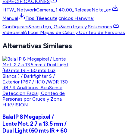
ESPECIFICACIONES
HTW_NetworkCamera_1.40.00_ReleaseNote_en
Manual
Tips T&eacute;cnicos Hanwha:
Configuraci&oacute;n, Gu&iacute;as y Soluciones
VideoanalÃ­ticos Mapas de Calor y Conteo de Personas
Alternativas Similares
HIKVISION
Bala IP 8 Megapixel /
Lente Mot. 2.7 a 13.5 mm /
Dual Light (60 mts IR + 60