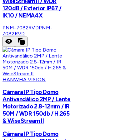
WiseStream II / WDR
120dB / Exterior IP67 /
IK10 / NEMA4X
PNM-7082RVD
PNM-
7082RVD
HANWHA VISION
Cámara IP Tipo Domo
Antivandálico 2MP / Lente
Motorizado 2.8-12mm / IR
50M / WDR 150db / H.265
& WiseStream II
Cámara IP Tipo Domo