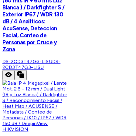
(60 mts IR + 60 mts Luz
Blanca ) / Darkfighter S /
Exterior IP67 / WDR 130
dB / 4 Analíticos:
AcuSense, Deteccion
Facial, Conteo de
Personas por Cruce y
Zona
DS-2CD3T47G3-LISU
DS-
2CD3T47G3-LISU
HIKVISION