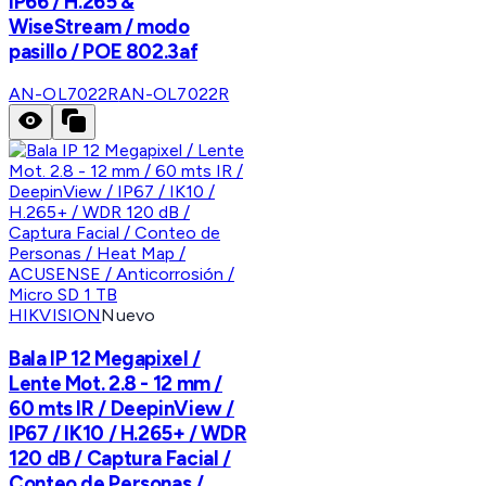
IP66 / H.265 &
WiseStream / modo
pasillo / POE 802.3af
AN-OL7022R
AN-OL7022R
HIKVISION
Nuevo
Bala IP 12 Megapixel /
Lente Mot. 2.8 - 12 mm /
60 mts IR / DeepinView /
IP67 / IK10 / H.265+ / WDR
120 dB / Captura Facial /
Conteo de Personas /