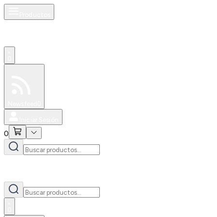
Productos
0
Especiales
Newsfeed
0
Iniciar Sesión
0
0