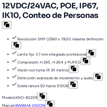
12VDC/24VAC, POE, IP67,
IK10, Conteo de Personas
Resolución 5MP (2560 x 1920) máxima definición
Lente fijo 3.7 mm integrado profesional
Compresión H.265, H.264 y MJPEG
Visión nocturna IR 30 metros
Detección avanzada de movimiento y audio
Doble ranura SD hasta 512GB
Modelo
XNO-8020R
Marca
HANWHA VISION