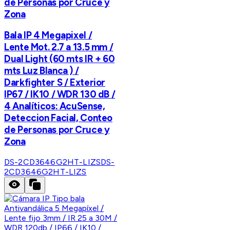
de Personas por Cruce y
Zona
Bala IP 4 Megapixel /
Lente Mot. 2.7 a 13.5 mm /
Dual Light (60 mts IR + 60
mts Luz Blanca ) /
Darkfighter S / Exterior
IP67 / IK10 / WDR 130 dB /
4 Analíticos: AcuSense,
Deteccion Facial, Conteo
de Personas por Cruce y
Zona
DS-2CD3646G2HT-LIZS
DS-
2CD3646G2HT-LIZS