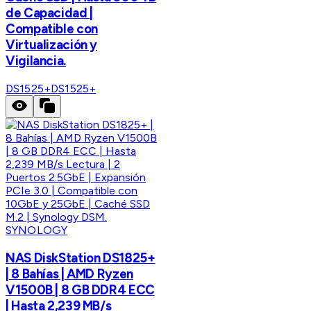
de Capacidad |
Compatible con
Virtualización y
Vigilancia.
DS1525+
DS1525+
SYNOLOGY
NAS DiskStation DS1825+
| 8 Bahías | AMD Ryzen
V1500B | 8 GB DDR4 ECC
| Hasta 2,239 MB/s