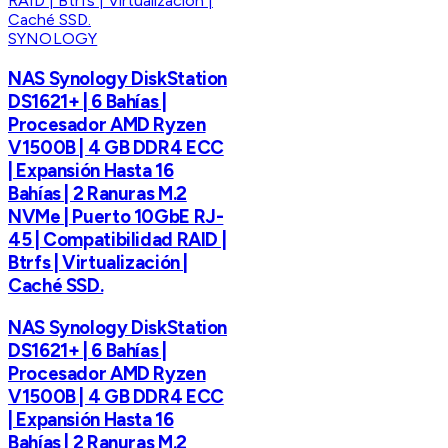
SYNOLOGY
NAS Synology DiskStation
DS1621+ | 6 Bahías |
Procesador AMD Ryzen
V1500B | 4 GB DDR4 ECC
| Expansión Hasta 16
Bahías | 2 Ranuras M.2
NVMe | Puerto 10GbE RJ-
45 | Compatibilidad RAID |
Btrfs | Virtualización |
Caché SSD.
NAS Synology DiskStation
DS1621+ | 6 Bahías |
Procesador AMD Ryzen
V1500B | 4 GB DDR4 ECC
| Expansión Hasta 16
Bahías | 2 Ranuras M.2