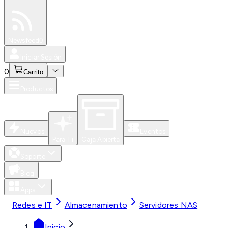
Especiales
Newsfeed
0
Iniciar Sesión
0
Carrito
Productos
Nuevos
Eventos
Para Ti
Caja Abierta
Soporte
Blog
Apps
Redes e IT
Almacenamiento
Servidores NAS
Inicio