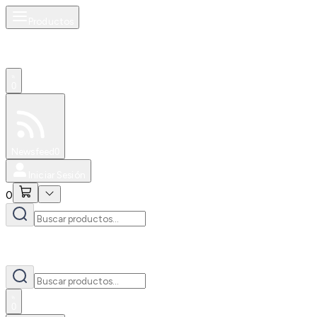
Productos
0
Especiales
Newsfeed
0
Iniciar Sesión
0
0