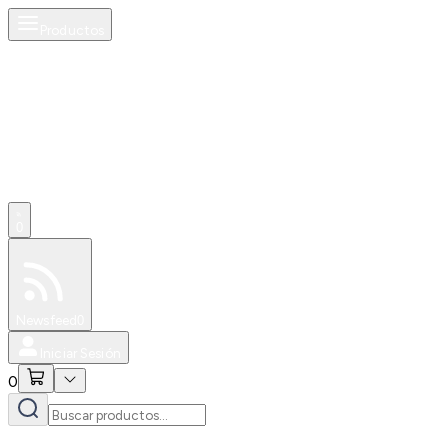
Productos
0
Especiales
Newsfeed
0
Iniciar Sesión
0