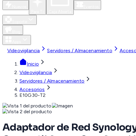
Nuevos
Eventos
Para Ti
Caja Abierta
Soporte
Blog
Apps
Videovigilancia
Servidores / Almacenamiento
Acceso
Inicio
Videovigilancia
Servidores / Almacenamiento
Accesorios
E10G30-T2
Adaptador de Red Synology 