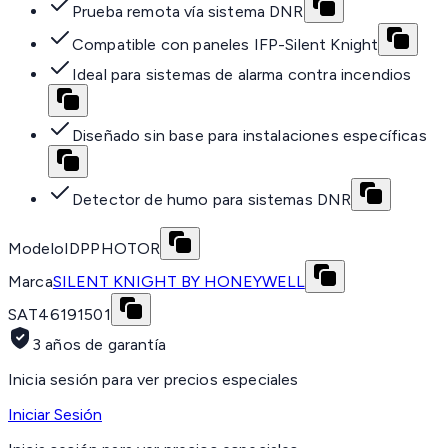
Prueba remota vía sistema DNR
Compatible con paneles IFP-Silent Knight
Ideal para sistemas de alarma contra incendios
Diseñado sin base para instalaciones específicas
Detector de humo para sistemas DNR
Modelo
IDPPHOTOR
Marca
SILENT KNIGHT BY HONEYWELL
SAT
46191501
3 años de garantía
Inicia sesión para ver precios especiales
Iniciar Sesión