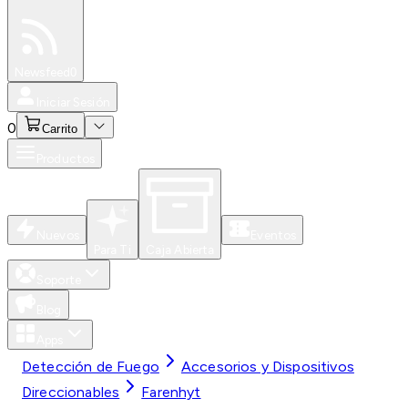
Especiales
Newsfeed
0
Iniciar Sesión
0
Carrito
Productos
Nuevos
Eventos
Para Ti
Caja Abierta
Soporte
Blog
Apps
Detección de Fuego
Accesorios y Dispositivos
Direccionables
Farenhyt