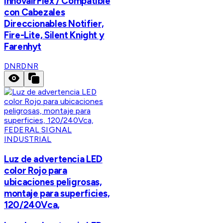
InnovairFlex / Compatible
con Cabezales
Direccionables Notifier,
Fire-Lite, Silent Knight y
Farenhyt
DNR
DNR
FEDERAL SIGNAL
INDUSTRIAL
Luz de advertencia LED
color Rojo para
ubicaciones peligrosas,
montaje para superficies,
120/240Vca,