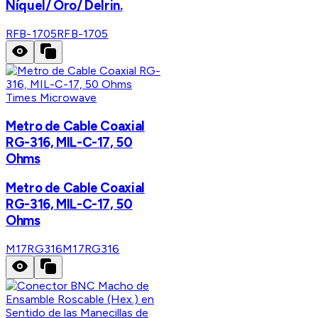
Níquel/ Oro/ Delrin.
RFB-1705
RFB-1705
Times Microwave
Metro de Cable Coaxial
RG-316, MIL-C-17, 50
Ohms
Metro de Cable Coaxial
RG-316, MIL-C-17, 50
Ohms
M17RG316
M17RG316