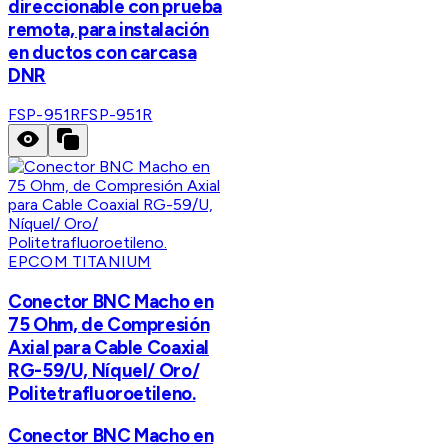
direccionable con prueba
remota, para instalación
en ductos con carcasa
DNR
FSP-951R
FSP-951R
EPCOM TITANIUM
Conector BNC Macho en
75 Ohm, de Compresión
Axial para Cable Coaxial
RG-59/U, Níquel/ Oro/
Politetrafluoroetileno.
Conector BNC Macho en