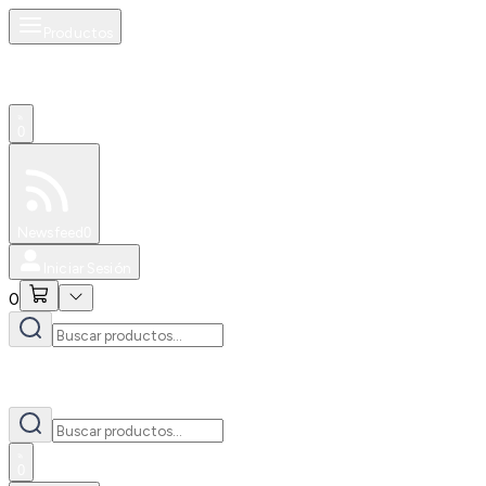
Productos
0
Especiales
Newsfeed
0
Iniciar Sesión
0
0