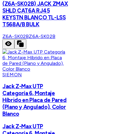
(Z6A-SK02B) JACK ZMAX
SHLD CAT6A RJ45
KEYSTN BLANCO TL-LSS
T568A/B BULK
Z6A-SK02B
Z6A-SK02B
SIEMON
Jack Z-Max UTP
Categoría 6, Montaje
Híbrido en Placa de Pared
(Plano y Angulado), Color
Blanco
Jack Z-Max UTP
Categoría 6, Montaje