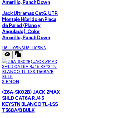
Amarillo, Punch Down
Jack Ultramax Cat6, UTP,
Montaje Híbrido en Placa
de Pared (Plano y
Angulado), Color
Amarillo, Punch Down
U6-H05NS
U6-H05NS
SIEMON
(Z6A-SK02B) JACK ZMAX
SHLD CAT6A RJ45
KEYSTN BLANCO TL-LSS
T568A/B BULK