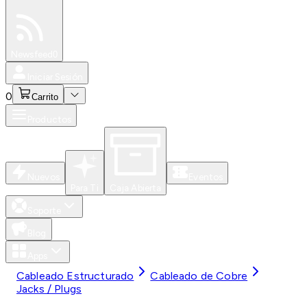
Especiales
Newsfeed
0
Iniciar Sesión
0
Carrito
Productos
Nuevos
Eventos
Para Ti
Caja Abierta
Soporte
Blog
Apps
Cableado Estructurado
Cableado de Cobre
Jacks / Plugs