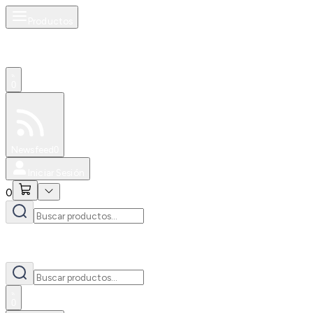
Productos
0
Especiales
Newsfeed
0
Iniciar Sesión
0
0