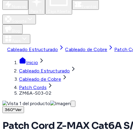
Nuevos
Eventos
Para Ti
Caja Abierta
Soporte
Blog
Apps
Cableado Estructurado
Cableado de Cobre
Patch C
Inicio
Cableado Estructurado
Cableado de Cobre
Patch Cords
ZM6A-S03-02
360°
Ver
Patch Cord Z-MAX Cat6A S/F