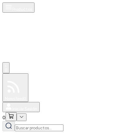
Productos
0
Especiales
Newsfeed
0
Iniciar Sesión
0