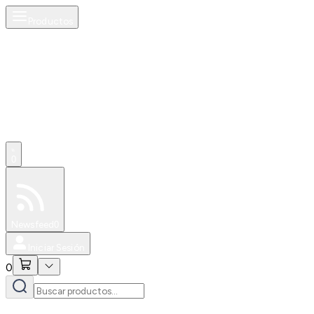
Productos
0
Especiales
Newsfeed
0
Iniciar Sesión
0