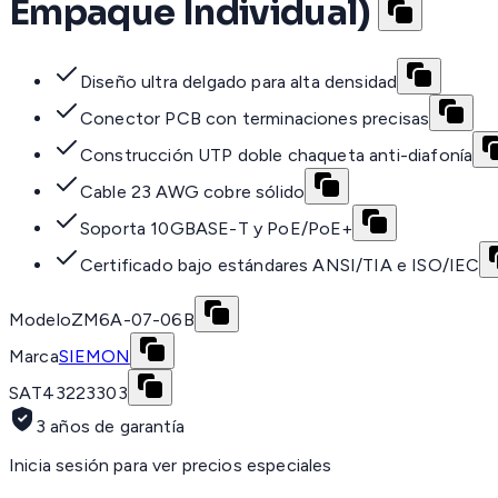
Empaque Individual)
Diseño ultra delgado para alta densidad
Conector PCB con terminaciones precisas
Construcción UTP doble chaqueta anti-diafonía
Cable 23 AWG cobre sólido
Soporta 10GBASE-T y PoE/PoE+
Certificado bajo estándares ANSI/TIA e ISO/IEC
Modelo
ZM6A-07-06B
Marca
SIEMON
SAT
43223303
3 años de garantía
Inicia sesión para ver precios especiales