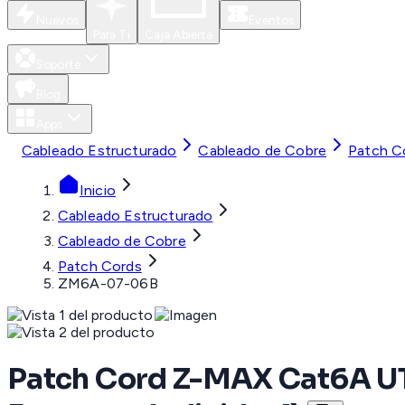
Nuevos
Eventos
Para Ti
Caja Abierta
Soporte
Blog
Apps
Cableado Estructurado
Cableado de Cobre
Patch C
Inicio
Cableado Estructurado
Cableado de Cobre
Patch Cords
ZM6A-07-06B
Patch Cord Z-MAX Cat6A UTP,