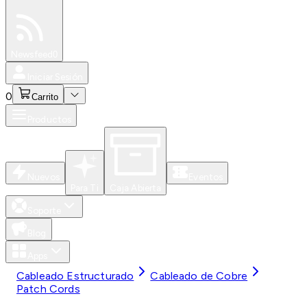
Especiales
Newsfeed
0
Iniciar Sesión
0
Carrito
Productos
Nuevos
Eventos
Para Ti
Caja Abierta
Soporte
Blog
Apps
Cableado Estructurado
Cableado de Cobre
Patch Cords