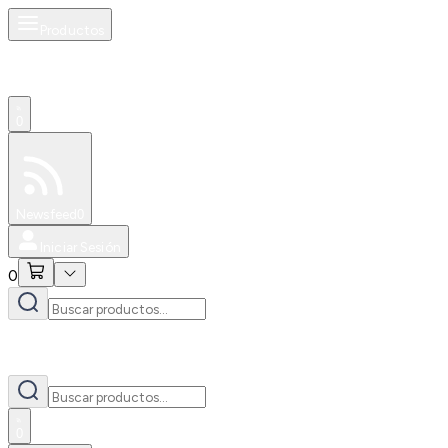
Productos
0
Especiales
Newsfeed
0
Iniciar Sesión
0
0