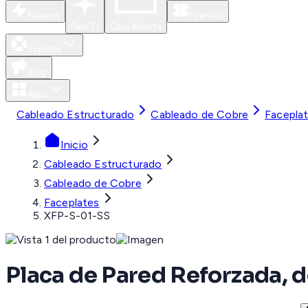
Nuevos
Eventos
Para Ti
Caja Abierta
Soporte
Blog
Apps
Cableado Estructurado
Cableado de Cobre
Facepla
Inicio
Cableado Estructurado
Cableado de Cobre
Faceplates
XFP-S-01-SS
Placa de Pared Reforzada, de