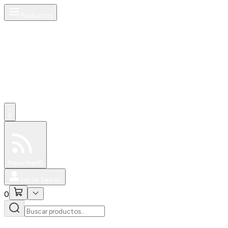
Productos
0
Especiales
Newsfeed
0
Iniciar Sesión
0