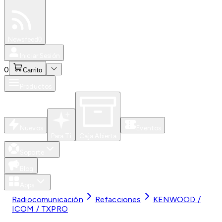
Especiales
Newsfeed
0
Iniciar Sesión
0
Carrito
Productos
Nuevos
Eventos
Para Ti
Caja Abierta
Soporte
Blog
Apps
Radiocomunicación
Refacciones
KENWOOD /
ICOM / TXPRO