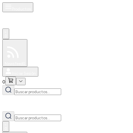
Productos
0
Especiales
Newsfeed
0
Iniciar Sesión
0
0