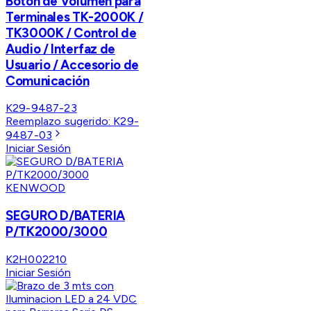
Botón de Volumen para
Terminales TK-2000K /
TK3000K / Control de
Audio / Interfaz de
Usuario / Accesorio de
Comunicación
K29-9487-23
Reemplazo sugerido:
K29-
9487-03
Iniciar Sesión
KENWOOD
SEGURO D/BATERIA
P/TK2000/3000
K2H002210
Iniciar Sesión