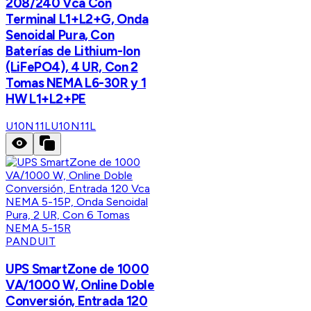
208/240 Vca Con
Terminal L1+L2+G, Onda
Senoidal Pura, Con
Baterías de Lithium-Ion
(LiFePO4), 4 UR, Con 2
Tomas NEMA L6-30R y 1
HW L1+L2+PE
U10N11L
U10N11L
PANDUIT
UPS SmartZone de 1000
VA/1000 W, Online Doble
Conversión, Entrada 120