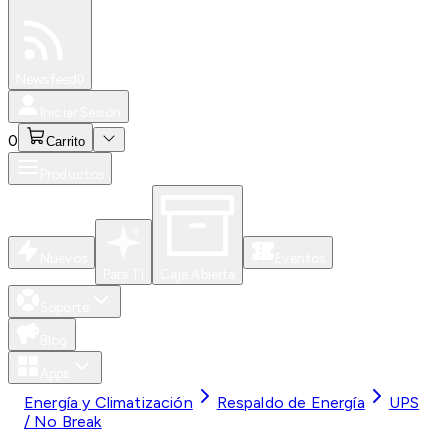
Especiales
Newsfeed
0
Iniciar Sesión
0
Carrito
Productos
Nuevos
Eventos
Para Ti
Caja Abierta
Soporte
Blog
Apps
Energía y Climatización
Respaldo de Energía
UPS
/ No Break