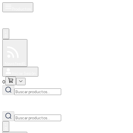
Productos
0
Especiales
Newsfeed
0
Iniciar Sesión
0
0