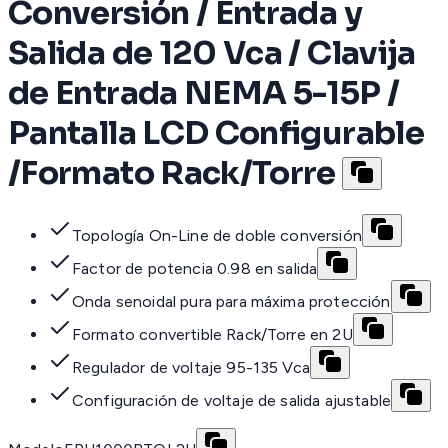
Conversión / Entrada y
Salida de 120 Vca / Clavija
de Entrada NEMA 5-15P /
Pantalla LCD Configurable
/Formato Rack/Torre
Topología On-Line de doble conversión
Factor de potencia 0.98 en salida
Onda senoidal pura para máxima protección
Formato convertible Rack/Torre en 2U
Regulador de voltaje 95-135 Vca
Configuración de voltaje de salida ajustable