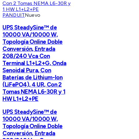
PANDUIT
Nuevo
UPS SteadySine™ de
10000 VA/10000 W,
Topología Online Doble
Conversión, Entrada
208/240 Vca Con
Terminal L1+L2+G, Onda
Senoidal Pura, Con
Baterías de Lithium-Ion
(LiFePO4), 4 UR, Con 2
Tomas NEMA L6-30R y 1
HW L1+L2+PE
UPS SteadySine™ de
10000 VA/10000 W,
Topología Online Doble
Conversión, Entrada