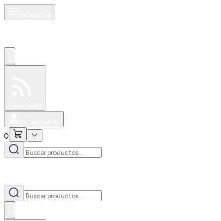
Productos
0
Especiales
Newsfeed
0
Iniciar Sesión
0
0