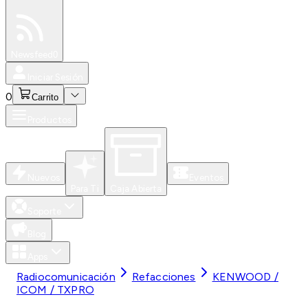
Especiales
Newsfeed
0
Iniciar Sesión
0
Carrito
Productos
Nuevos
Eventos
Para Ti
Caja Abierta
Soporte
Blog
Apps
Radiocomunicación
Refacciones
KENWOOD /
ICOM / TXPRO