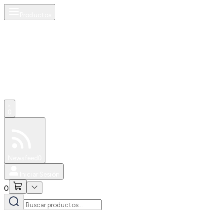
Productos
0
Especiales
Newsfeed
0
Iniciar Sesión
0