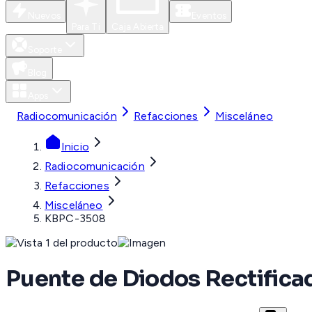
Nuevos
Eventos
Para Ti
Caja Abierta
Soporte
Blog
Apps
Radiocomunicación
Refacciones
Misceláneo
Inicio
Radiocomunicación
Refacciones
Misceláneo
KBPC-3508
Puente de Diodos Rectificad