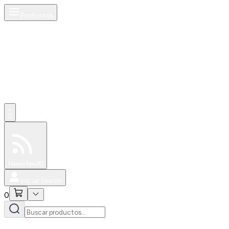
Productos
0
Especiales
Newsfeed
0
Iniciar Sesión
0