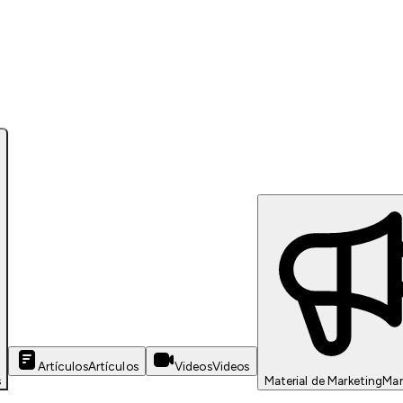
Artículos
Artículos
Videos
Videos
s
Material de Marketing
Mar