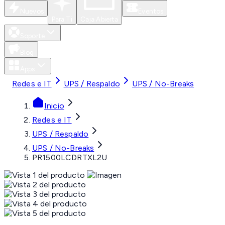
Nuevos
Eventos
Para Ti
Caja Abierta
Soporte
Blog
Apps
Redes e IT
UPS / Respaldo
UPS / No-Breaks
Inicio
Redes e IT
UPS / Respaldo
UPS / No-Breaks
PR1500LCDRTXL2U