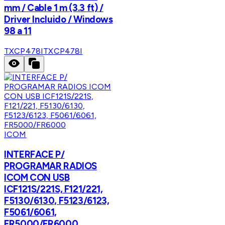
mm / Cable 1 m (3.3 ft) /
Driver Incluido / Windows
98 a 11
TXCP478I
TXCP478I
ICOM
INTERFACE P/
PROGRAMAR RADIOS
ICOM CON USB
ICF121S/221S, F121/221,
F5130/6130, F5123/6123,
F5061/6061,
FR5000/FR6000