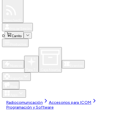
Especiales
Newsfeed
0
Iniciar Sesión
0
Carrito
Productos
Nuevos
Eventos
Para Ti
Caja Abierta
Soporte
Blog
Apps
Radiocomunicación
Accesorios para ICOM
Programación y Software