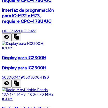
requiere OPC-478U/UC
Interfaz de programación
para IC-M72 o M73,
requiere OPC-478U/UC
OPC-922
OPC-922
ICOM
Display para IC2300H
Display para IC2300H
5030004190
5030004190
ICOM