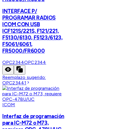
INTERFACE P/
PROGRAMAR RADIOS
ICOM CON USB
ICF121S/221S, F121/221,
F5130/6130, F5123/6123,
F5061/6061,
FR5000/FR6000
OPC2344
OPC2344
Reemplazo sugerido:
OPC23441
ICOM
Interfaz de programación
para IC-M72 o M73,