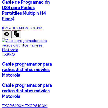
Cable de Programación
USB para Radios
Portátiles Multipin (14
Pines)
KPG-36XM
KPG-36XM
TXPRO
Cable programador para
radios distintos móviles
Motorola
Cable programador para
radios distintos móviles
Motorola
TXCP6100M
TXCP6100M