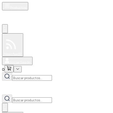
Productos
0
Especiales
Newsfeed
0
Iniciar Sesión
0
0