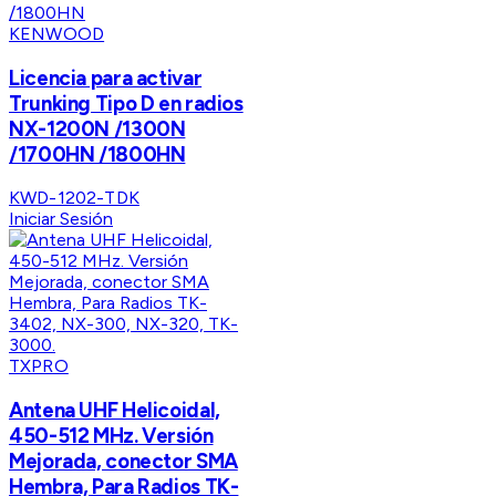
KENWOOD
Licencia para activar
Trunking Tipo D en radios
NX-1200N /1300N
/1700HN /1800HN
KWD-1202-TDK
Iniciar Sesión
TXPRO
Antena UHF Helicoidal,
450-512 MHz. Versión
Mejorada, conector SMA
Hembra, Para Radios TK-