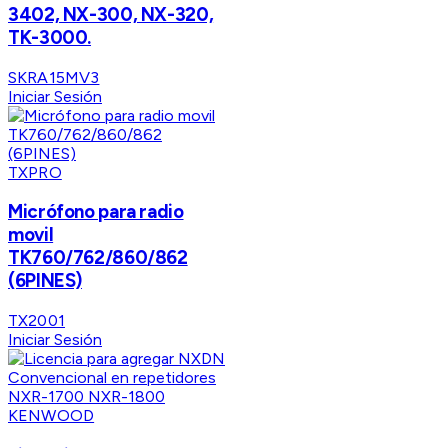
3402, NX-300, NX-320,
TK-3000.
SKRA15MV3
Iniciar Sesión
TXPRO
Micrófono para radio
movil
TK760/762/860/862
(6PINES)
TX2001
Iniciar Sesión
KENWOOD