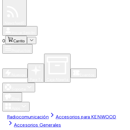
Especiales
Newsfeed
0
Iniciar Sesión
0
Carrito
Productos
Nuevos
Eventos
Para Ti
Caja Abierta
Soporte
Blog
Apps
Radiocomunicación
Accesorios para KENWOOD
Accesorios Generales