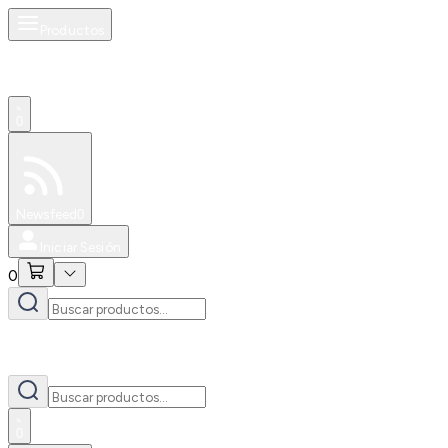
Productos
0
Especiales
Newsfeed
0
Iniciar Sesión
0
0