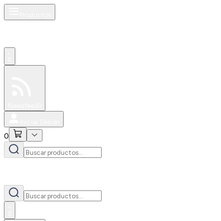
Productos
0
Especiales
Newsfeed
0
Iniciar Sesión
0
0