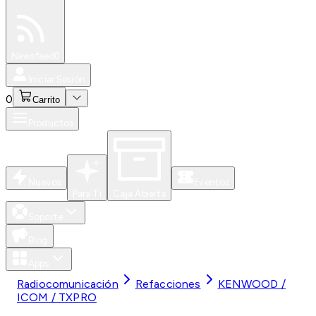
Especiales
Newsfeed
0
Iniciar Sesión
0
Carrito
Productos
Nuevos
Eventos
Para Ti
Caja Abierta
Soporte
Blog
Apps
Radiocomunicación
Refacciones
KENWOOD /
ICOM / TXPRO