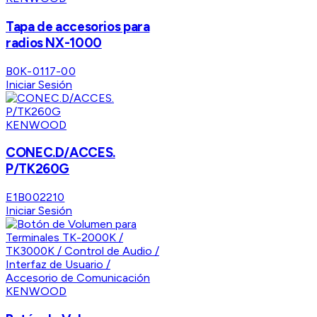
Tapa de accesorios para
radios NX-1000
B0K-0117-00
Iniciar Sesión
KENWOOD
CONEC.D/ACCES.
P/TK260G
E1B002210
Iniciar Sesión
KENWOOD