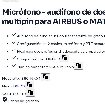
Micrófono - audífono de do
multipin para AIRBUS o M
Audífono de tubo acústico transparente de grado
Configuración de 2 cables, micrófono y PTT sepa
Ideal para uso profesional: adecuado para operacione
Compatible con TPH700
Tipo de conector: NK04 Multipin
Modelo
TX-880-NK04
Marca
TXPRO
SAT
43191510
3 años de garantía