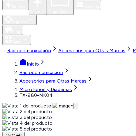
Nuevos
Eventos
Para Ti
Caja Abierta
Soporte
Blog
Apps
Radiocomunicación
Accesorios para Otras Marcas
M
Inicio
Radiocomunicación
Accesorios para Otras Marcas
Micrófonos y Diademas
TX-880-NK04
360°
Ver