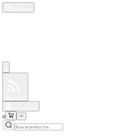
Productos
0
Especiales
Newsfeed
0
Iniciar Sesión
0