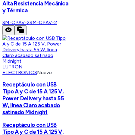
Alta Resistencia Mecánica
y Térmica
SM-CPAV-2
SM-CPAV-2
LUTRON
ELECTRONICS
Nuevo
Receptáculo con USB
Tipo A y C de 15 A 125 V,
Power Delivery hasta 55
W, línea Claro acabado
satinado Midnight
Receptáculo con USB
Tipo A y C de 15 A 125 V,