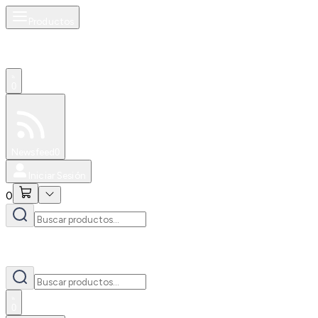
Productos
0
Especiales
Newsfeed
0
Iniciar Sesión
0
0