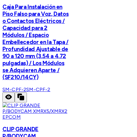
Caja Para Instalación en
Piso Falso para Voz, Datos
o Contactos Eléctricos /
Capacidad para 2
Módulos / Espacio
Embellecedor en la Tapa /
Profundidad Ajustable de
90 a 120 mm (3.54 a 4.72
pulgadas) / Los Módulos
se Adquieren Aparte /
(SF210/14CY)
SM-CPF-2
SM-CPF-2
EPCOM
CLIP GRANDE
P/BODYCAM