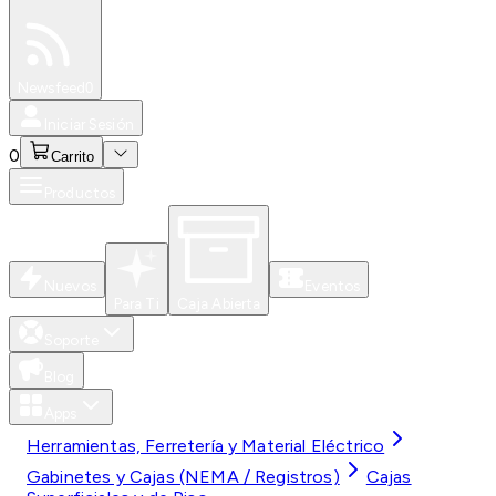
Especiales
Newsfeed
0
Iniciar Sesión
0
Carrito
Productos
Nuevos
Eventos
Para Ti
Caja Abierta
Soporte
Blog
Apps
Herramientas, Ferretería y Material Eléctrico
Gabinetes y Cajas (NEMA / Registros)
Cajas