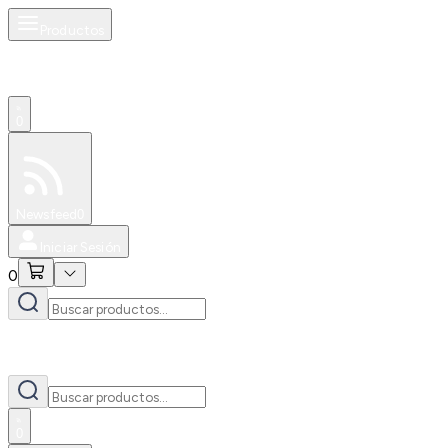
Productos
0
Especiales
Newsfeed
0
Iniciar Sesión
0
0