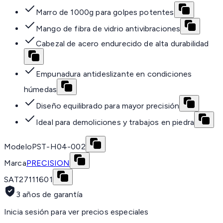
Marro de 1000g para golpes potentes
Mango de fibra de vidrio antivibraciones
Cabezal de acero endurecido de alta durabilidad
Empunadura antideslizante en condiciones
húmedas
Diseño equilibrado para mayor precisión
Ideal para demoliciones y trabajos en piedra
Modelo
PST-H04-002
Marca
PRECISION
SAT
27111601
3 años de garantía
Inicia sesión para ver precios especiales