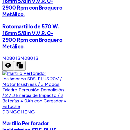
16mm 5/8in V.V.R. 0-
2900 Rpm con Broquero
Metálico.
Rotomartillo de 570 W,
16mm 5/8in V.V.R. 0-
2900 Rpm con Broquero
Metálico.
M0801B
M0801B
DONGCHENG
Martillo Perforador