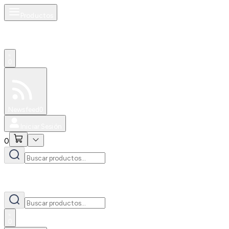
Productos
0
Especiales
Newsfeed
0
Iniciar Sesión
0
0