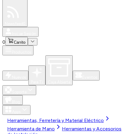
Especiales
Newsfeed
0
Iniciar Sesión
0
Carrito
Productos
Nuevos
Eventos
Para Ti
Caja Abierta
Soporte
Blog
Apps
Herramientas, Ferretería y Material Eléctrico
Herramienta de Mano
Herramientas y Accesorios