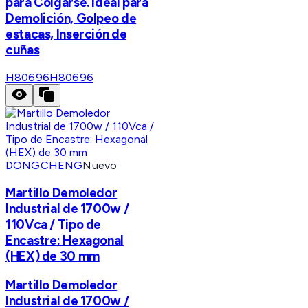
para Colgarse. Ideal para
Demolición, Golpeo de
estacas, Inserción de
cuñas
H80696
H80696
DONGCHENG
Nuevo
Martillo Demoledor
Industrial de 1700w /
110Vca / Tipo de
Encastre: Hexagonal
(HEX) de 30 mm
Martillo Demoledor
Industrial de 1700w /