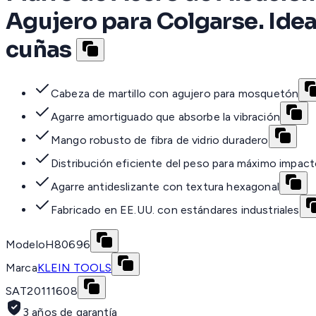
Agujero para Colgarse. Idea
cuñas
Cabeza de martillo con agujero para mosquetón
Agarre amortiguado que absorbe la vibración
Mango robusto de fibra de vidrio duradero
Distribución eficiente del peso para máximo impac
Agarre antideslizante con textura hexagonal
Fabricado en EE.UU. con estándares industriales
Modelo
H80696
Marca
KLEIN TOOLS
SAT
20111608
3 años de garantía