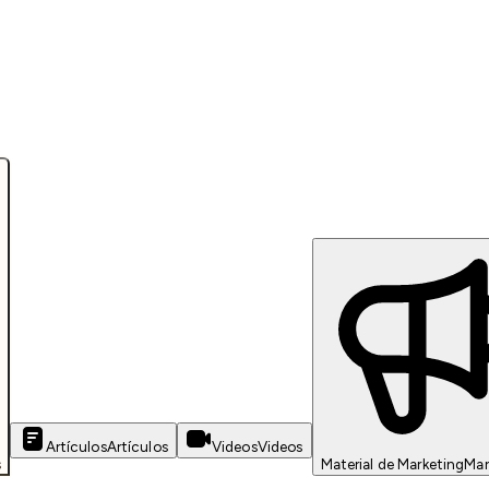
Artículos
Artículos
Videos
Videos
s
Material de Marketing
Mar