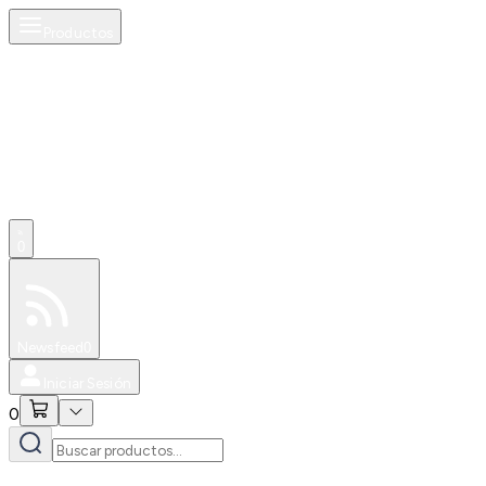
Productos
0
Especiales
Newsfeed
0
Iniciar Sesión
0