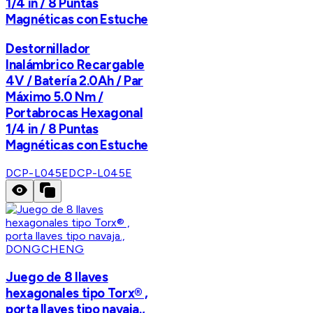
1/4 in / 8 Puntas
Magnéticas con Estuche
Destornillador
Inalámbrico Recargable
4V / Batería 2.0Ah / Par
Máximo 5.0 Nm /
Portabrocas Hexagonal
1/4 in / 8 Puntas
Magnéticas con Estuche
DCP-L045E
DCP-L045E
DONGCHENG
Juego de 8 llaves
hexagonales tipo Torx® ,
porta llaves tipo navaja.,