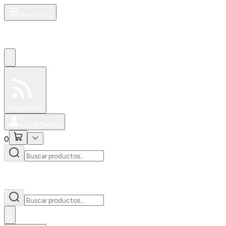
Productos
0
Especiales
Newsfeed
0
Iniciar Sesión
0
0