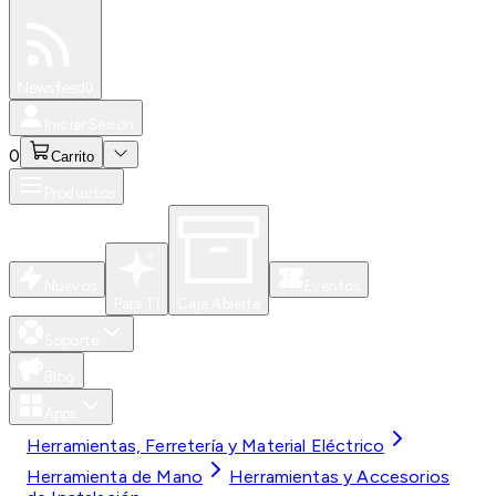
Especiales
Newsfeed
0
Iniciar Sesión
0
Carrito
Productos
Nuevos
Eventos
Para Ti
Caja Abierta
Soporte
Blog
Apps
Herramientas, Ferretería y Material Eléctrico
Herramienta de Mano
Herramientas y Accesorios