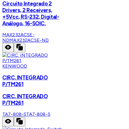
Circuito Integrado 2
Drivers, 2 Receivers,
+5Vcc, RS-232, Digital-
Análogo, 16-SOIC.
MAX232ACSE-
ND
MAX232ACSE-ND
KENWOOD
CIRC. INTEGRADO
P/TM261
CIRC. INTEGRADO
P/TM261
TA7-808-S
TA7-808-S