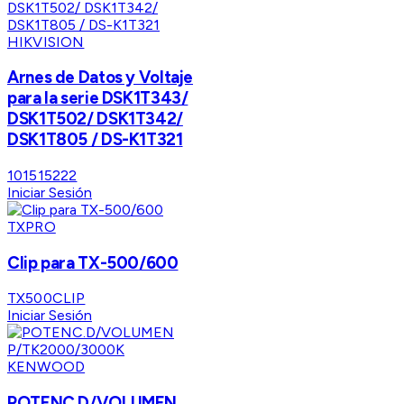
HIKVISION
Arnes de Datos y Voltaje
para la serie DSK1T343/
DSK1T502/ DSK1T342/
DSK1T805 / DS-K1T321
101515222
Iniciar Sesión
TXPRO
Clip para TX-500/600
TX500CLIP
Iniciar Sesión
KENWOOD
POTENC.D/VOLUMEN