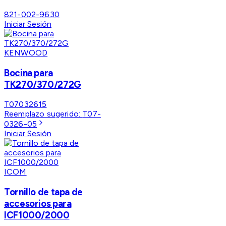
821-002-9630
Iniciar Sesión
KENWOOD
Bocina para
TK270/370/272G
T07032615
Reemplazo sugerido:
T07-
0326-05
Iniciar Sesión
ICOM
Tornillo de tapa de
accesorios para
ICF1000/2000