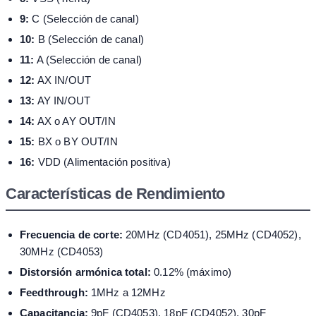
9:
C (Selección de canal)
10:
B (Selección de canal)
11:
A (Selección de canal)
12:
AX IN/OUT
13:
AY IN/OUT
14:
AX o AY OUT/IN
15:
BX o BY OUT/IN
16:
VDD (Alimentación positiva)
Características de Rendimiento
Frecuencia de corte:
20MHz (CD4051), 25MHz (CD4052),
30MHz (CD4053)
Distorsión armónica total:
0.12% (máximo)
Feedthrough:
1MHz a 12MHz
Capacitancia:
9pF (CD4053), 18pF (CD4052), 30pF