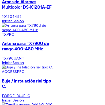
Arnes de Alarmas
Multicolor DS-K1201A-EF
101504452
Iniciar Sesión
TXPRO
Antena para TX790U de
rango 400-480 MHz
TX790UANT
Iniciar Sesión
ACCESSPRO
Buje / Instalación riel tipo
C.
FORCE-BUJE-C
Iniciar Sesión