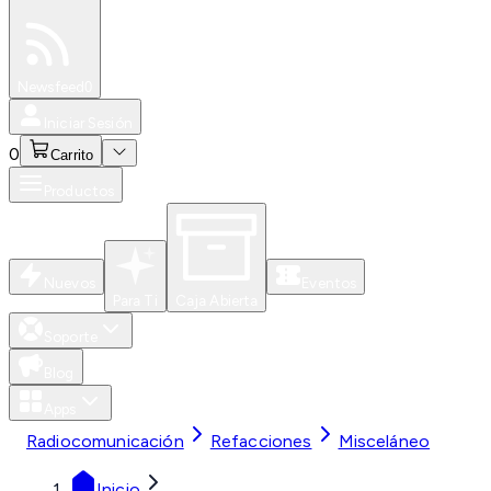
Especiales
Newsfeed
0
Iniciar Sesión
0
Carrito
Productos
Nuevos
Eventos
Para Ti
Caja Abierta
Soporte
Blog
Apps
Radiocomunicación
Refacciones
Misceláneo
Inicio