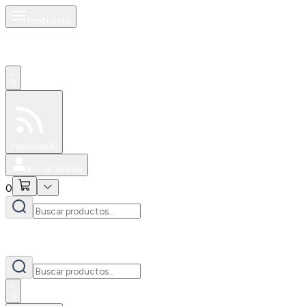
Productos
0
Especiales
Newsfeed
0
Iniciar Sesión
0
0