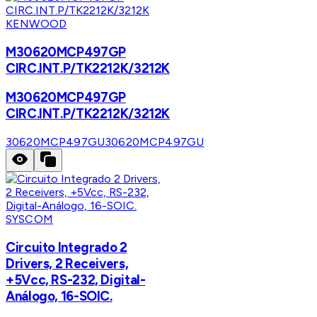
KENWOOD
M30620MCP497GP
CIRC.INT.P/TK2212K/3212K
M30620MCP497GP
CIRC.INT.P/TK2212K/3212K
30620MCP497GU
30620MCP497GU
SYSCOM
Circuito Integrado 2
Drivers, 2 Receivers,
+5Vcc, RS-232, Digital-
Análogo, 16-SOIC.