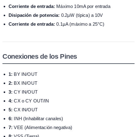
Corriente de entrada:
Máximo 10mA por entrada
Disipación de potencia:
0.2µW (típica) a 10V
Corriente de entrada:
0.1µA (máximo a 25°C)
Conexiones de los Pines
1:
BY IN/OUT
2:
BX IN/OUT
3:
CY IN/OUT
4:
CX o CY OUT/IN
5:
CX IN/OUT
6:
INH (Inhabilitar canales)
7:
VEE (Alimentación negativa)
8:
VSS (Tierra)