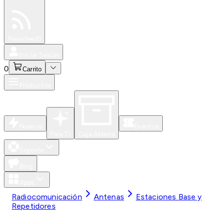
Especiales
Newsfeed
0
Iniciar Sesión
0
Carrito
Productos
Nuevos
Eventos
Para Ti
Caja Abierta
Soporte
Blog
Apps
Radiocomunicación
Antenas
Estaciones Base y
Repetidores