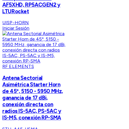
AF5XHD, RP5ACGEN2 y
LTURocket
UISP-HORN
Iniciar Sesión
RF ELEMENTS
Antena Sectorial
Asimétrica Starter Horn
de 45º, 5150 - 5950 MHz,
ganancia de 17 dBi,
conexión directa con
radios IS-5AC, PS-5AC y
IS-M5, conexión RP-SMA