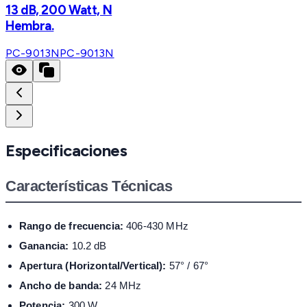
13 dB, 200 Watt, N
Hembra.
PC-9013N
PC-9013N
Especificaciones
Características Técnicas
Rango de frecuencia:
406-430 MHz
Ganancia:
10.2 dB
Apertura (Horizontal/Vertical):
57° / 67°
Ancho de banda:
24 MHz
Potencia:
300 W