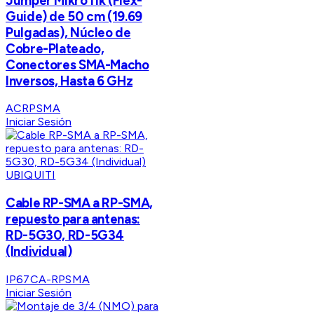
Jumper MikroTik (Flex-
Guide) de 50 cm (19.69
Pulgadas), Núcleo de
Cobre-Plateado,
Conectores SMA-Macho
Inversos, Hasta 6 GHz
ACRPSMA
Iniciar Sesión
UBIQUITI
Cable RP-SMA a RP-SMA,
repuesto para antenas:
RD-5G30, RD-5G34
(Individual)
IP67CA-RPSMA
Iniciar Sesión