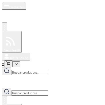
Productos
0
Especiales
Newsfeed
0
Iniciar Sesión
0
0