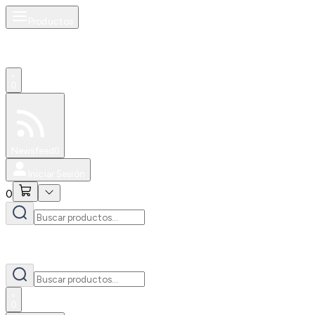
Productos
0
Especiales
Newsfeed
0
Iniciar Sesión
0
0