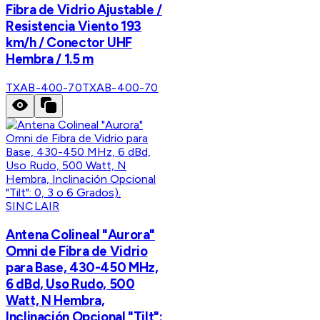
Fibra de Vidrio Ajustable /
Resistencia Viento 193
km/h / Conector UHF
Hembra / 1.5 m
TXAB-400-70
TXAB-400-70
SINCLAIR
Antena Colineal "Aurora"
Omni de Fibra de Vidrio
para Base, 430-450 MHz,
6 dBd, Uso Rudo, 500
Watt, N Hembra,
Inclinación Opcional "Tilt":