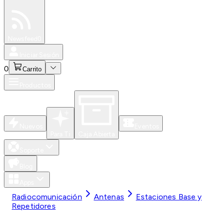
Especiales
Newsfeed
0
Iniciar Sesión
0
Carrito
Productos
Nuevos
Eventos
Para Ti
Caja Abierta
Soporte
Blog
Apps
Radiocomunicación
Antenas
Estaciones Base y
Repetidores