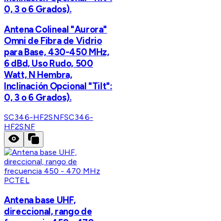
0, 3 o 6 Grados).
Antena Colineal "Aurora"
Omni de Fibra de Vidrio
para Base, 430-450 MHz,
6 dBd, Uso Rudo, 500
Watt, N Hembra,
Inclinación Opcional "Tilt":
0, 3 o 6 Grados).
SC346-HF2SNF
SC346-
HF2SNF
PCTEL
Antena base UHF,
direccional, rango de