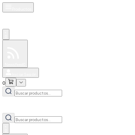
Productos
0
Especiales
Newsfeed
0
Iniciar Sesión
0
0