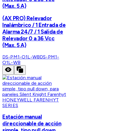
(Max. 5 A)
(AX PRO) Relevador
Inalámbrico / 1 Entrada de
Alarma 24/7 / 1 Salida de
Relevador 0 a 36 Vcc
(Max. 5 A)
DS-PM1-O1L-WB
DS-PM1-
O1L-WB
HONEYWELL FARENHYT
SERIES
Estación manual
direccionable de acción
simple, tipo pull down,