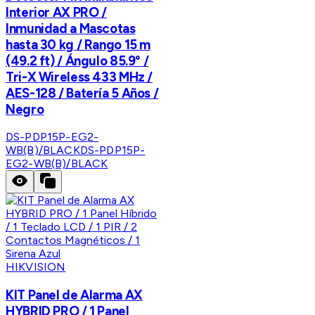
Interior AX PRO /
Inmunidad a Mascotas
hasta 30 kg / Rango 15 m
(49.2 ft) / Ángulo 85.9° /
Tri-X Wireless 433 MHz /
AES-128 / Batería 5 Años /
Negro
DS-PDP15P-EG2-
WB(B)/BLACK
DS-PDP15P-
EG2-WB(B)/BLACK
HIKVISION
KIT Panel de Alarma AX
HYBRID PRO / 1 Panel