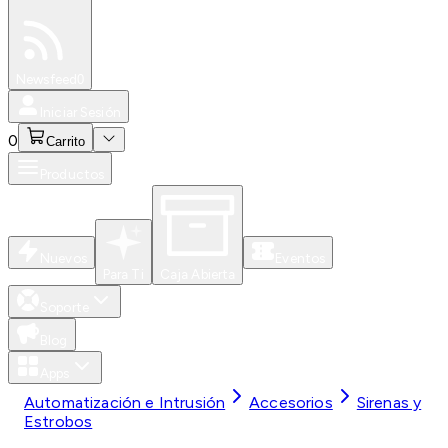
Especiales
Newsfeed
0
Iniciar Sesión
0
Carrito
Productos
Nuevos
Eventos
Para Ti
Caja Abierta
Soporte
Blog
Apps
Automatización e Intrusión
Accesorios
Sirenas y
Estrobos