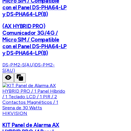
Micro SIM / Compatible
con el Panel DS-PHA64-LP
y DS-PHA64-LP(B)
(AX HYBRID PRO)
Comunicador 3G/4G /
Micro SIM / Compatible
con el Panel DS-PHA64-LP
y DS-PHA64-LP(B)
DS-PM2-S(AU)
DS-PM2-
S(AU)
HIKVISION
KIT Panel de Alarma AX