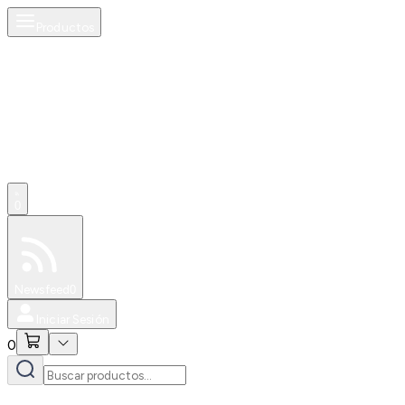
Productos
0
Especiales
Newsfeed
0
Iniciar Sesión
0