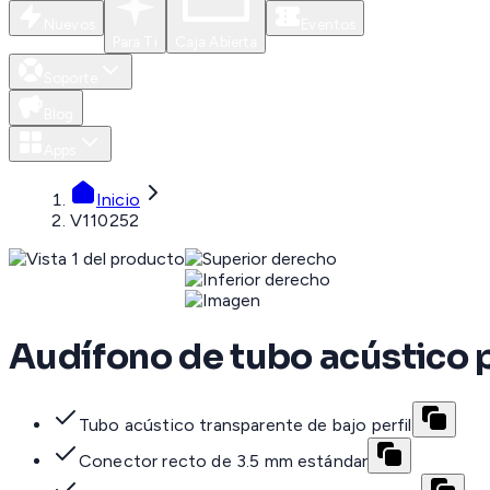
Nuevos
Eventos
Para Ti
Caja Abierta
Soporte
Blog
Apps
Inicio
V110252
Audífono de tubo acústic
Tubo acústico transparente de bajo perfil
Conector recto de 3.5 mm estándar