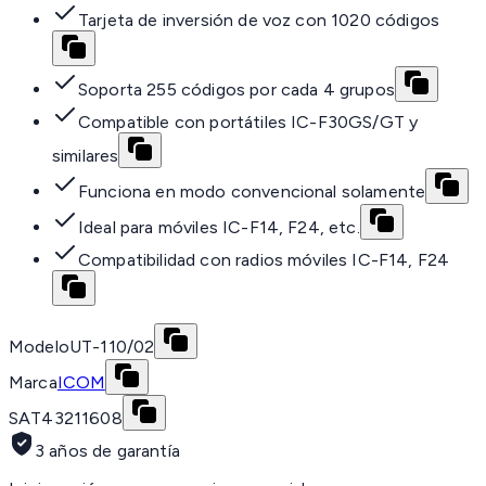
Tarjeta de inversión de voz con 1020 códigos
Soporta 255 códigos por cada 4 grupos
Compatible con portátiles IC-F30GS/GT y
similares
Funciona en modo convencional solamente
Ideal para móviles IC-F14, F24, etc.
Compatibilidad con radios móviles IC-F14, F24
Modelo
UT-110/02
Marca
ICOM
SAT
43211608
3 años de garantía