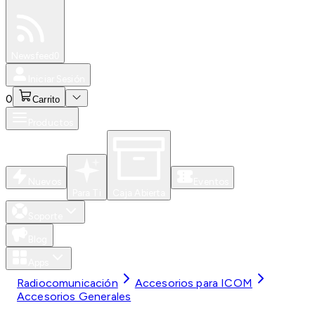
Especiales
Newsfeed
0
Iniciar Sesión
0
Carrito
Productos
Nuevos
Eventos
Para Ti
Caja Abierta
Soporte
Blog
Apps
Radiocomunicación
Accesorios para ICOM
Accesorios Generales