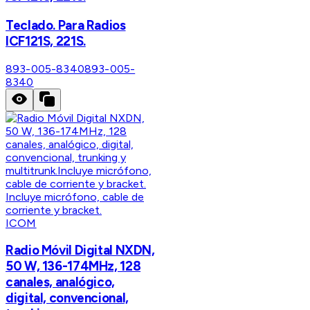
Teclado. Para Radios
ICF121S, 221S.
893-005-8340
893-005-
8340
ICOM
Radio Móvil Digital NXDN,
50 W, 136-174MHz, 128
canales, analógico,
digital, convencional,