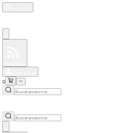
Productos
0
Especiales
Newsfeed
0
Iniciar Sesión
0
0