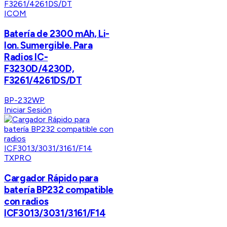
ICOM
Batería de 2300 mAh, Li-
Ion. Sumergible. Para
Radios IC-
F3230D/4230D,
F3261/4261DS/DT
BP-232WP
Iniciar Sesión
TXPRO
Cargador Rápido para
batería BP232 compatible
con radios
ICF3013/3031/3161/F14