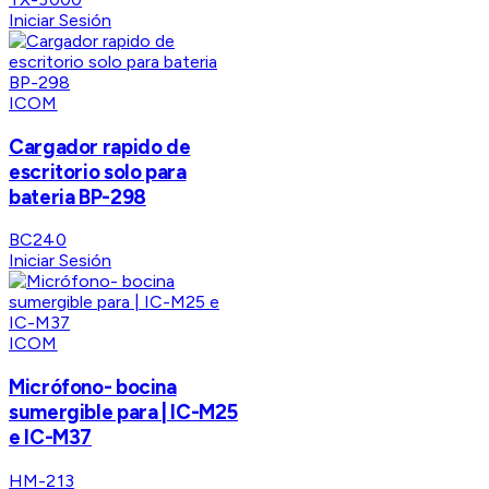
Iniciar Sesión
ICOM
Cargador rapido de
escritorio solo para
bateria BP-298
BC240
Iniciar Sesión
ICOM
Micrófono- bocina
sumergible para | IC-M25
e IC-M37
HM-213