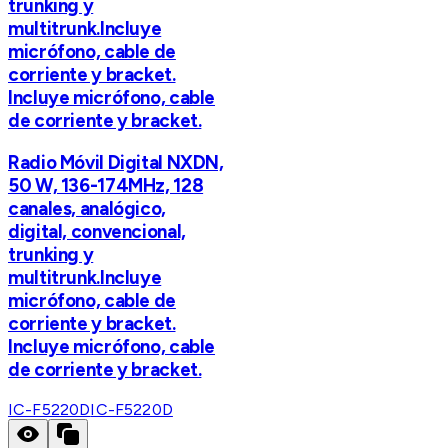
trunking y
multitrunk.Incluye
micrófono, cable de
corriente y bracket.
Incluye micrófono, cable
de corriente y bracket.
Radio Móvil Digital NXDN,
50 W, 136-174MHz, 128
canales, analógico,
digital, convencional,
trunking y
multitrunk.Incluye
micrófono, cable de
corriente y bracket.
Incluye micrófono, cable
de corriente y bracket.
IC-F5220D
IC-F5220D