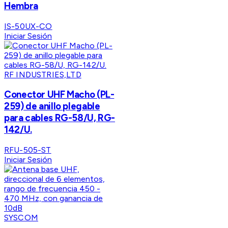
Hembra
IS-50UX-CO
Iniciar Sesión
RF INDUSTRIES,LTD
Conector UHF Macho (PL-
259) de anillo plegable
para cables RG-58/U, RG-
142/U.
RFU-505-ST
Iniciar Sesión
SYSCOM