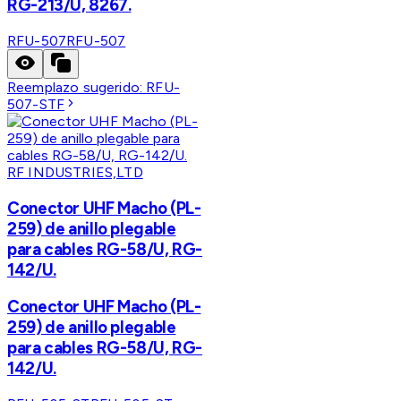
RG-213/U, 8267.
RFU-507
RFU-507
Reemplazo sugerido:
RFU-
507-STF
RF INDUSTRIES,LTD
Conector UHF Macho (PL-
259) de anillo plegable
para cables RG-58/U, RG-
142/U.
Conector UHF Macho (PL-
259) de anillo plegable
para cables RG-58/U, RG-
142/U.