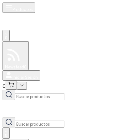
Productos
0
Especiales
Newsfeed
0
Iniciar Sesión
0
0