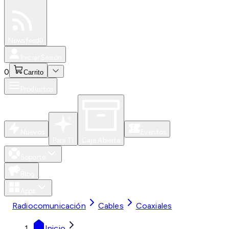
Especiales
Newsfeed
0
Iniciar Sesión
0
Carrito
Productos
Nuevos
Eventos
Para Ti
Caja Abierta
Soporte
Blog
Apps
Radiocomunicación
Cables
Coaxiales
Inicio