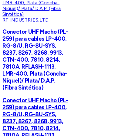
RF INDUSTRIES,LTD
Conector UHF Macho (PL-
259) para cables LP-400,
RG-8/U, RG-8U-SYS,
8237, 8267, 8268, 9913,
CTN-400, 7810, 8214,
7810A, RFLASH-1113,
LMR-400, Plata (Concha-
Níquel)/ Plata/ D.A.P.
(Fibra Sintética)
Conector UHF Macho (PL-
259) para cables LP-400,
RG-8/U, RG-8U-SYS,
8237, 8267, 8268, 9913,
CTN-400, 7810, 8214,
7810A, RFLASH-1113,