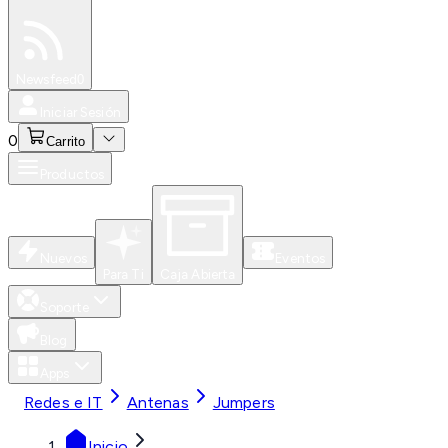
Especiales
Newsfeed
0
Iniciar Sesión
0
Carrito
Productos
Nuevos
Eventos
Para Ti
Caja Abierta
Soporte
Blog
Apps
Redes e IT
Antenas
Jumpers
Inicio