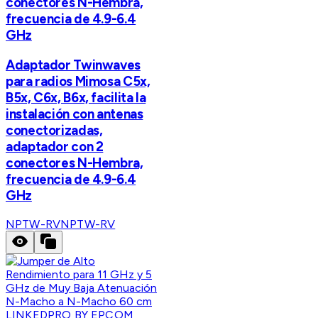
conectores N-Hembra,
frecuencia de 4.9-6.4
GHz
Adaptador Twinwaves
para radios Mimosa C5x,
B5x, C6x, B6x, facilita la
instalación con antenas
conectorizadas,
adaptador con 2
conectores N-Hembra,
frecuencia de 4.9-6.4
GHz
NPTW-RV
NPTW-RV
LINKEDPRO BY EPCOM