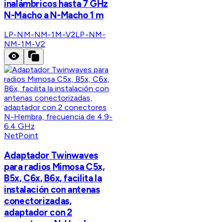
inalámbricos hasta 7 GHz
N-Macho a N-Macho 1 m
LP-NM-NM-1M-V2
LP-NM-
NM-1M-V2
NetPoint
Adaptador Twinwaves
para radios Mimosa C5x,
B5x, C6x, B6x, facilita la
instalación con antenas
conectorizadas,
adaptador con 2