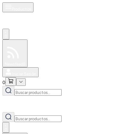
Productos
0
Especiales
Newsfeed
0
Iniciar Sesión
0
0