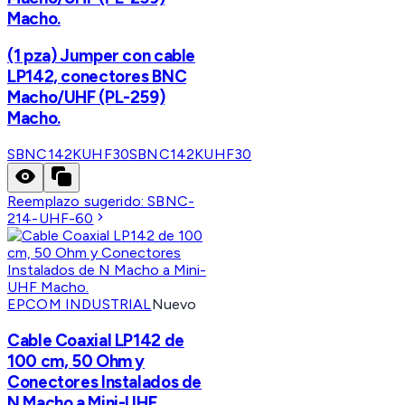
Macho.
(1 pza) Jumper con cable
LP142, conectores BNC
Macho/UHF (PL-259)
Macho.
SBNC142KUHF30
SBNC142KUHF30
Reemplazo sugerido:
SBNC-
214-UHF-60
EPCOM INDUSTRIAL
Nuevo
Cable Coaxial LP142 de
100 cm, 50 Ohm y
Conectores Instalados de
N Macho a Mini-UHF