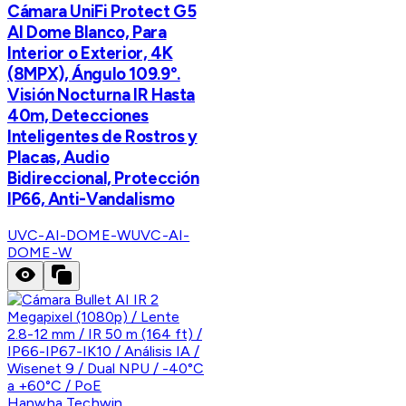
Cámara UniFi Protect G5
AI Dome Blanco, Para
Interior o Exterior, 4K
(8MPX), Ángulo 109.9°.
Visión Nocturna IR Hasta
40m, Detecciones
Inteligentes de Rostros y
Placas, Audio
Bidireccional, Protección
IP66, Anti-Vandalismo
UVC-AI-DOME-W
UVC-AI-
DOME-W
Hanwha Techwin