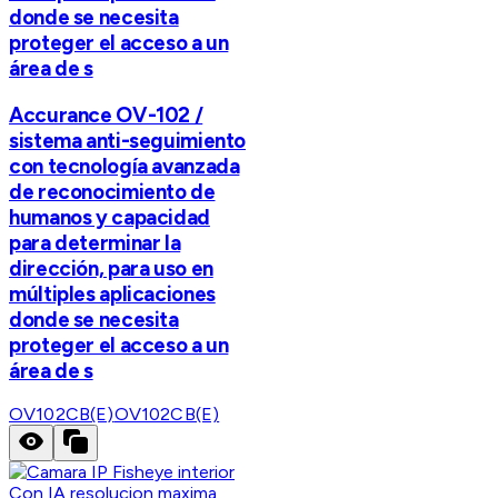
donde se necesita
proteger el acceso a un
área de s
Accurance OV-102 /
sistema anti-seguimiento
con tecnología avanzada
de reconocimiento de
humanos y capacidad
para determinar la
dirección, para uso en
múltiples aplicaciones
donde se necesita
proteger el acceso a un
área de s
OV102CB(E)
OV102CB(E)