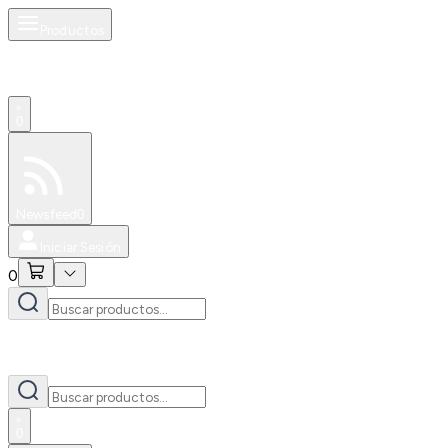
Productos
0
Especiales
Newsfeed
0
Iniciar Sesión
0
0