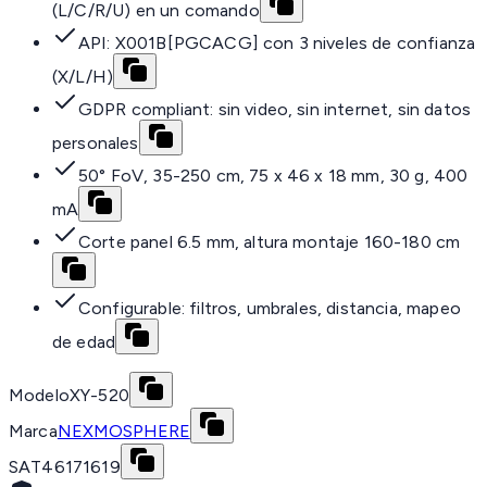
(L/C/R/U) en un comando
API: X001B[PGCACG] con 3 niveles de confianza
(X/L/H)
GDPR compliant: sin video, sin internet, sin datos
personales
50° FoV, 35-250 cm, 75 x 46 x 18 mm, 30 g, 400
mA
Corte panel 6.5 mm, altura montaje 160-180 cm
Configurable: filtros, umbrales, distancia, mapeo
de edad
Modelo
XY-520
Marca
NEXMOSPHERE
SAT
46171619