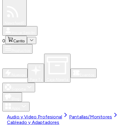
Especiales
Newsfeed
0
Iniciar Sesión
0
Carrito
Productos
Nuevos
Eventos
Para Ti
Caja Abierta
Soporte
Blog
Apps
Audio y Video Profesional
Pantallas/Monitores
Cableado y Adaptadores