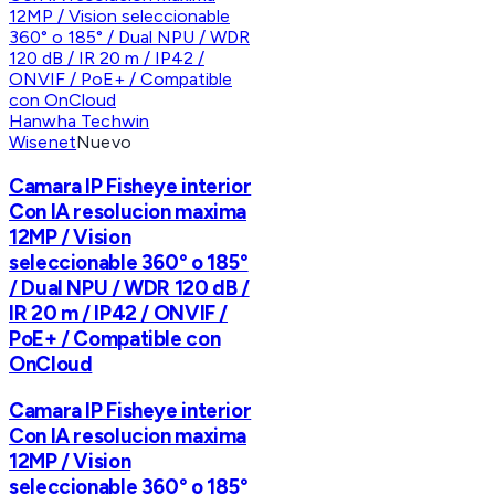
Hanwha Techwin
Wisenet
Nuevo
Camara IP Fisheye interior
Con IA resolucion maxima
12MP / Vision
seleccionable 360° o 185°
/ Dual NPU / WDR 120 dB /
IR 20 m / IP42 / ONVIF /
PoE+ / Compatible con
OnCloud
Camara IP Fisheye interior
Con IA resolucion maxima
12MP / Vision
seleccionable 360° o 185°