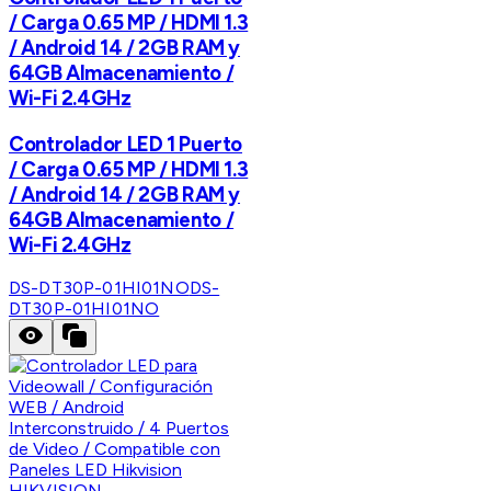
/ Carga 0.65 MP / HDMI 1.3
/ Android 14 / 2GB RAM y
64GB Almacenamiento /
Wi-Fi 2.4GHz
Controlador LED 1 Puerto
/ Carga 0.65 MP / HDMI 1.3
/ Android 14 / 2GB RAM y
64GB Almacenamiento /
Wi-Fi 2.4GHz
DS-DT30P-01HI01NO
DS-
DT30P-01HI01NO
HIKVISION