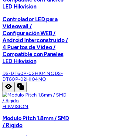
LED Hikvision
Controlador LED para
Videowall /
Configuración WEB /
Android Interconstruido /
4 Puertos de Video /
Compatible con Paneles
LED Hikvision
DS-DT60P-02HI04NO
DS-
DT60P-02HI04NO
HIKVISION
Modulo Pitch 1.8mm / SMD
/ Rigido