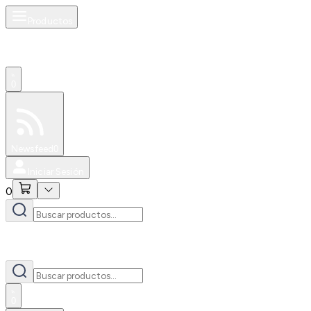
Productos
0
Especiales
Newsfeed
0
Iniciar Sesión
0
0