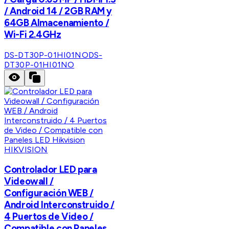
/ Android 14 / 2GB RAM y
64GB Almacenamiento /
Wi-Fi 2.4GHz
DS-DT30P-01HI01NO
DS-
DT30P-01HI01NO
HIKVISION
Controlador LED para
Videowall /
Configuración WEB /
Android Interconstruido /
4 Puertos de Video /
Compatible con Paneles