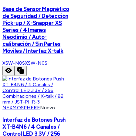
Base de Sensor Magnético
de Seguridad / Detección
Pick-up / X-Snapper XS
Series / 4 Imanes
Neodimio / Auto-
calibración / Sin Partes
Móviles / Interfaz X-talk
XSW-N0S
XSW-N0S
NEXMOSPHERE
Nuevo
Interfaz de Botones Push
XT-B4N6 / 4 Canales /
Control LED 3.3V / 256