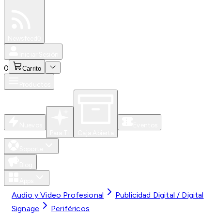
Especiales
Newsfeed
0
Iniciar Sesión
0
Carrito
Productos
Nuevos
Eventos
Para Ti
Caja Abierta
Soporte
Blog
Apps
Audio y Video Profesional
Publicidad Digital / Digital
Signage
Periféricos