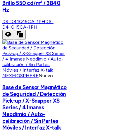
Brillo 550 cd/m² / 3840
Hz
DS-D41Q15CA-1PH
DS-
D41Q15CA-1PH
NEXMOSPHERE
Nuevo
Base de Sensor Magnético
de Seguridad / Detección
Pick-up / X-Snapper XS
Series / 4 Imanes
Neodimio / Auto-
calibración / Sin Partes
Móviles / Interfaz X-talk