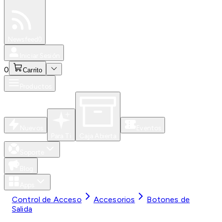
Especiales
Newsfeed
0
Iniciar Sesión
0
Carrito
Productos
Nuevos
Eventos
Para Ti
Caja Abierta
Soporte
Blog
Apps
Control de Acceso
Accesorios
Botones de
Salida