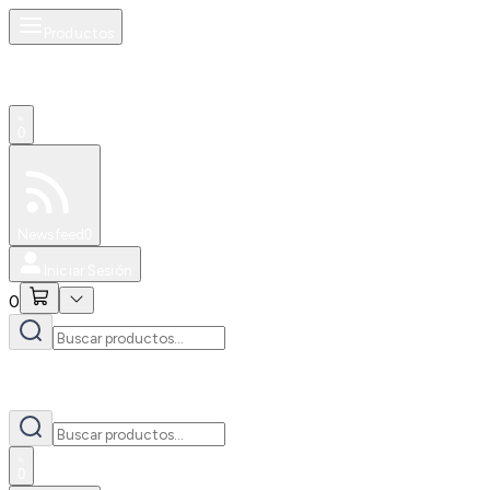
Productos
0
Especiales
Newsfeed
0
Iniciar Sesión
0
0