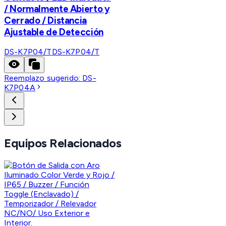
/ Normalmente Abierto y
Cerrado / Distancia
Ajustable de Detección
DS-K7P04/T
DS-K7P04/T
Reemplazo sugerido:
DS-
K7P04A
Equipos Relacionados