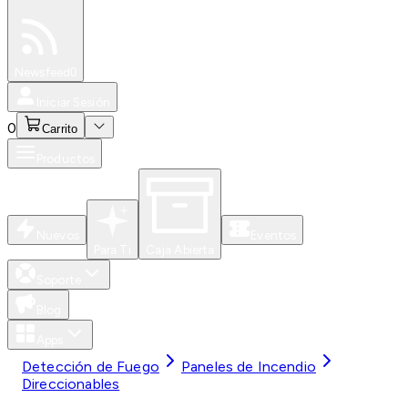
Especiales
Newsfeed
0
Iniciar Sesión
0
Carrito
Productos
Nuevos
Eventos
Para Ti
Caja Abierta
Soporte
Blog
Apps
Detección de Fuego
Paneles de Incendio
Direccionables