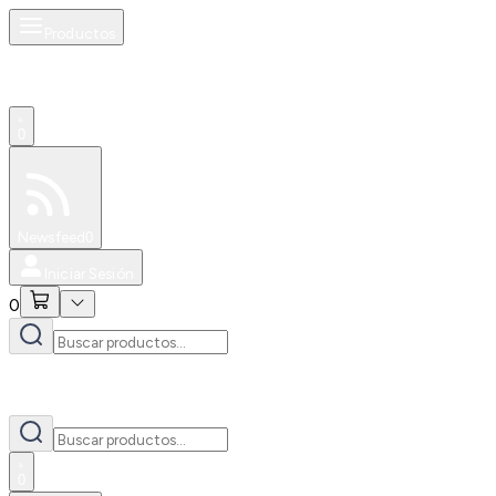
Productos
0
Especiales
Newsfeed
0
Iniciar Sesión
0
0