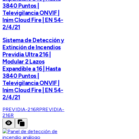
3840 Puntos |
Televigilancia ONVIF |
Inim Cloud Fire | EN 54-
2/4/21
Sistema de Detección y
Extinción de Incendios
Previdia Ultra 216 |
Modular 2 Lazos
Expandible a 16 | Hasta
3840 Puntos |
Televigilancia ONVIF |
Inim Cloud Fire | EN 54-
2/4/21
PREVIDIA-216R
PREVIDIA-
216R