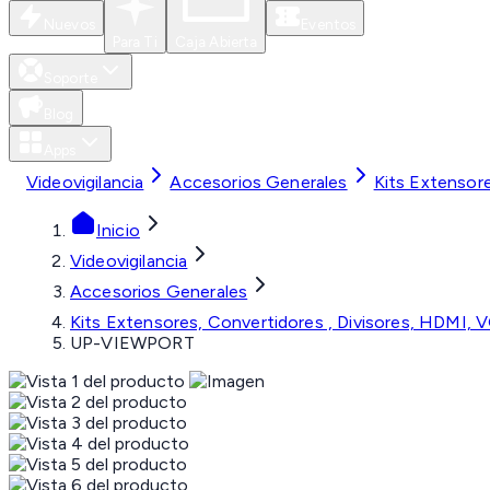
Nuevos
Eventos
Para Ti
Caja Abierta
Soporte
Blog
Apps
Videovigilancia
Accesorios Generales
Kits Extensor
Inicio
Videovigilancia
Accesorios Generales
Kits Extensores, Convertidores , Divisores, HDMI, 
UP-VIEWPORT