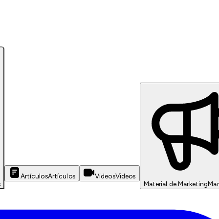
Artículos
Artículos
Videos
Videos
s
Material de Marketing
Mar