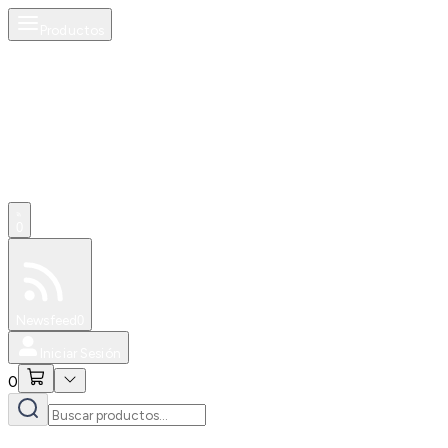
Productos
0
Especiales
Newsfeed
0
Iniciar Sesión
0