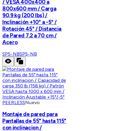
/ VESA 400x400 a
800x600 mm / Carga
90.9 kg (200 lbs) /
Inclinación +10° a -5° /
Rotación 45° / Distancia
de Pared 7.2 a 70 cm /
Acero
SP5-NB
SP5-NB
PEERLESS
Nuevo
Montaje de pared para
Pantallas de 55" hasta 115"
con inclinacion /