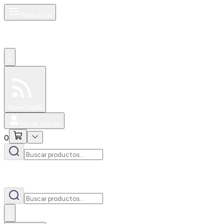
Productos
0
Especiales
Newsfeed
0
Iniciar Sesión
0
0