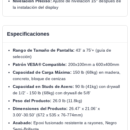
Nivelación Preciso:
Ajuste de nivelación ±5° después de
la instalación del display
Especificaciones
Rango de Tamaño de Pantalla:
43' a 75'+ (guía de
selección)
Patrón VESA® Compatible:
200x100mm a 600x400mm
Capacidad de Carga Máxima:
150 lb (68kg) en madera,
concreto, bloque de cenizas
Capacidad en Studs de Acero:
90 lb (41kg) con drywall
de 1/2' - 150 lb (68kg) con drywall de 5/8'
Peso del Producto:
26.0 lb (11.8kg)
Dimensiones del Producto:
26.47' x 21.06' x
3.00'-30.50' (672 x 535 x 76-774mm)
Acabado:
Epoxi fusionado resistente a rayones, Negro
Semi-Brillante