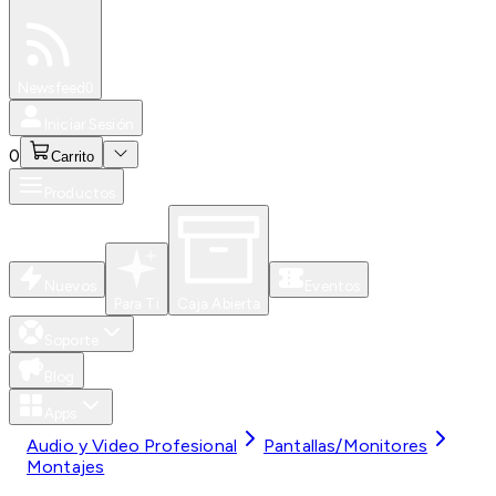
Especiales
Newsfeed
0
Iniciar Sesión
0
Carrito
Productos
Nuevos
Eventos
Para Ti
Caja Abierta
Soporte
Blog
Apps
Audio y Video Profesional
Pantallas/Monitores
Montajes